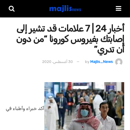
أخبار 24 | 7 علامات قد تشير إلى
إصابتك بفيروس كورونا “من دون
أن تدري”
Majlis_News
by
30 أغسطس، 2020
أكد خبراء وأطباء في