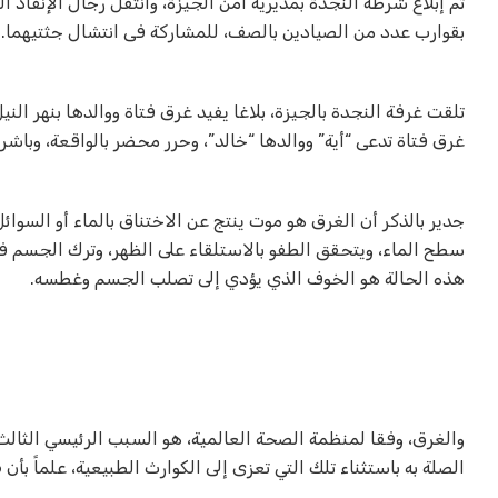
تم إبلاغ شرطة النجدة بمديرية أمن الجيزة، وانتقل رجال الإنقاذ 
بقوارب عدد من الصيادين بالصف، للمشاركة فى انتشال جثتيهما.
تلقت غرفة النجدة بالجيزة، بلاغا يفيد غرق فتاة ووالدها بنهر الن
غرق فتاة تدعى “أية” ووالدها “خالد”، وحرر محضر بالواقعة، وباشرت
جدير بالذكر أن الغرق هو موت ينتج عن الاختناق بالماء أو السو
سطح الماء، ويتحقق الطفو بالاستلقاء على الظهر، وترك الجسم 
هذه الحالة هو الخوف الذي يؤدي إلى تصلب الجسم وغطسه
.
الصلة به باستثناء تلك التي تعزى إلى الكوارث الطبيعية، علماً بأن 96٪ من هذه الوفيات تحدث في البلدان المنخفضة والمتوسطة الدخل.