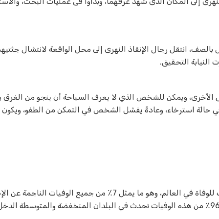
النهرى إلى المكان الذى شهد غرقهما، وبدأوا فى عمليات البحث، والاست
يل بالصف، انتقل رجال الإنقاذ النهرى إلى محل الواقعة لانتشال جثتيهما
 النيابة التحقيق.
ائل الأخرى، ويمكن للشخص الذي لا يعرف السباحة أن ينجو من الغرق ب
في حالة استرخاء، وعادةً يفشل الشخص في التمكن من الطفو، ويكون
والغرق، وفقا لمنظمة الصحة العالمية، هو السبب الرئيسي الثالث للوفاة في العالم، وهو ما يمثل 7٪ من جميع 