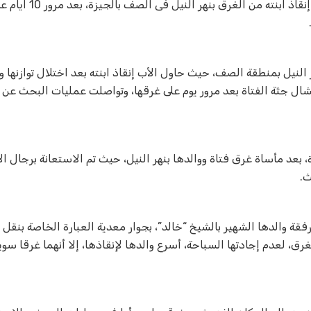
عثرت قوات الإنقاذ النهرى، على جثة الأب الذى غرق أثناء محاول
عى “أية.خ” طالبة، ووالدها للغرق منذ 10 أيام بنهر النيل بمنطقة الصف، حيث حاول الأب إنقاذ ابنته بعد اختلال تو
نتشال جثة الفتاة بعد مرور يوم على غرقها، وتواصلت عمليات البحث عن و
د مأساة غرق فتاة ووالدها بنهر النيل، حيث تم الاستعانة برجال الإ
ث.
 رفقة والدها الشهير بالشيخ “خالد”، بجوار معدية العبارة الخاصة بنقل 
لغرق، لعدم إجادتها السباحة، أسرع والدها لإنقاذها، إلا أنهما غرقا سو