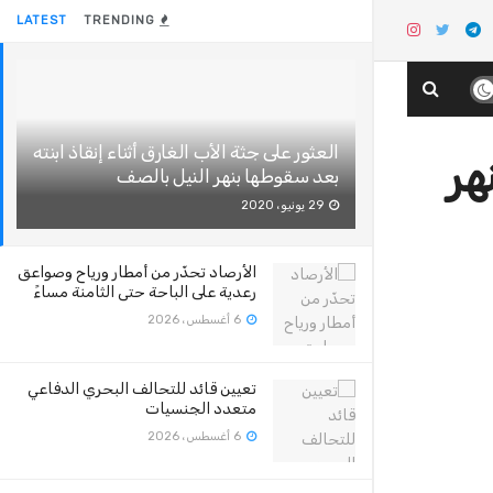
LATEST
TRENDING
العثور على جثة الأب الغارق أثناء إنقاذ ابنته
هر
بعد سقوطها بنهر النيل بالصف
29 يونيو، 2020
الأرصاد تحذّر من أمطار ورياح وصواعق
رعدية على الباحة حتى الثامنة مساءً
6 أغسطس، 2026
تعيين قائد للتحالف البحري الدفاعي
متعدد الجنسيات
6 أغسطس، 2026