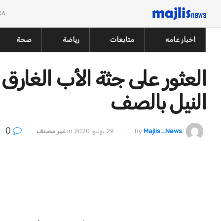
CA
اخبار عامه
متابعات
رياضة
صحة
العثور على جثة الأب الغارق أ
النيل بالصف
0
Majlis_News
by
29 يونيو، 2020
in
غير مصنف