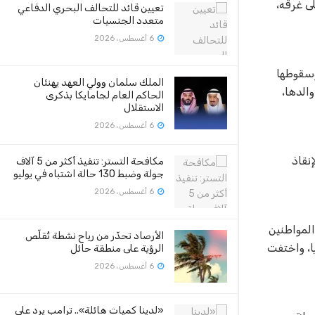
ة إنقاذ ابنته من الغرق بنهر النيل فى الصف بالجيزة، بعد مرور 10 ايام على غرقه،
تعيين قائد للتحالف البحري الدفاعي
متعدد الجنسيات
6 أغسطس، 2026
ازنها وسقوطها
الملك سلمان وولي العهد يهنئان
الدها،
الحاكم العام لجامايكا بذكرى
الاستقلال
6 أغسطس، 2026
نقاذ
مكافحة التستر: تنفيذ أكثر من 5 آلاف
جولة وضبط 130 حالة اشتباه في يوليو
6 أغسطس، 2026
المواطنين
الأرصاد تحذّر من رياح نشطة تُقلّص
يا، واختفت
الرؤية على منطقة حائل
6 أغسطس، 2026
«لدينا كميات هائلة».. ترامب يرد على