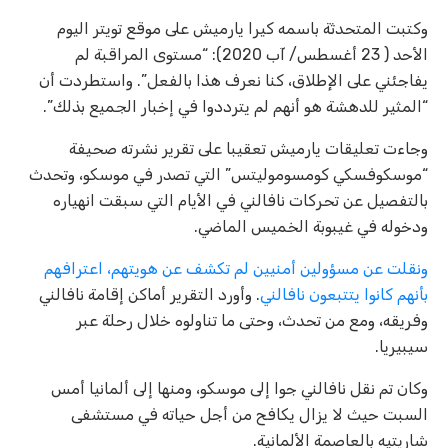
وكتبت المتحدثة باسمه كيرا يارميش على موقع تويتر اليوم
الأحد ( 23 أغسطس/ آب 2020): “مستوى المراقبة لم
يفاجئني على الإطلاق، كنا نعرف هذا بالفعل”. واستطردت أن
“المثير للدهشة هو أنهم لم يترددوا في إخبار الجميع بذلك”.
وجاءت تعليقات يارميش تعقيبا على تقرير نشرته صحيفة
“موسكوفسكي كومسوموليتس” التي تصدر في موسكو، وتحدث
بالتفصيل عن تحركات نافالني في الأيام التي سبقت انهياره
ودخوله في غيبوبة الخميس الماضي.
ونقلت عن مسؤولين أمنيين لم تكشف عن هويتهم، اعترافهم
بأنهم كانوا يتتبعون نافالني
. وأورد التقرير أماكن إقامة نافالني
وفريقه، ومع من تحدث، وحتى ما تناولوه خلال رحلة عبر
سيبيريا.
وكان تم نقل نافالني جوا إلى موسكو، ومنها إلى ألمانيا أمس
السبت حيث لا يزال يكافح من أجل حياته في مستشفى
شاريتيه بالعاصمة الألمانية.