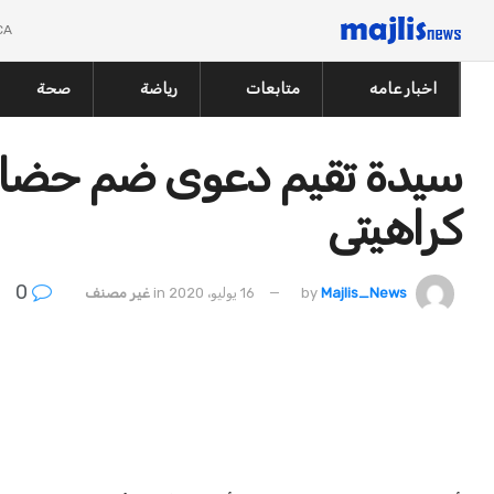
CA
اخبار عامه
متابعات
رياضة
صحة
سيدة تقيم دعوى ضم حضانة
كراهيتى
0
Majlis_News
by
16 يوليو، 2020
in
غير مصنف