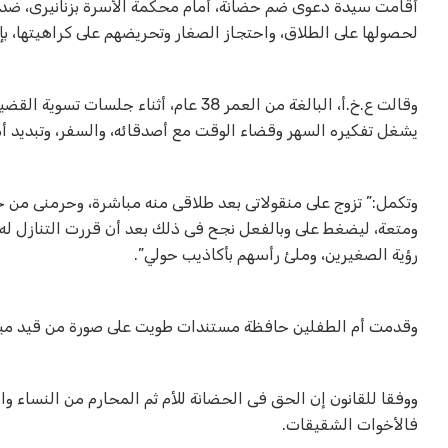
أقامت سيدة دعوى ضم حضانة، أمام محكمة الأسرة بزنانيرى، ضد 
لحصولها على الطلاق، واحتجاز الصغار وتحريضهم على كراهيتها، ب
يشغل تفكيره السهر وقضاء الوقت مع أصدقائه، والسفر، وتبديد أمو
وتكمل:” تزوج على منقولاتى بعد طلاقى منه مباشرة، وحرمنى من 
ومتعة، ليضغط على وبالفعل نجح فى ذلك بعد أن قررت التنازل له
رؤية الصغيرين، وملئ رأسهم بأكاذيب حولي”.
وقدمت أم الطفلين حافظة مستندات طويت على صورة من قيد ميلا
ووفقا للقانون إن الحق فى الحضانة للأم ثم المحارم من النساء وال
فالأخوات الشقيقات
.