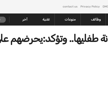
contact us
Privacy Policy
DM
وظائف
منوعات
تقنية
آخر
 طفليها.. وتؤكد:يحرضهم عل