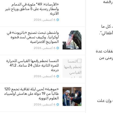
 رفضه
«الأرصاد»: 49° مئوية في الدمام
وأمطار رعدية على 5 مناطق ورياح تثير
الأتربة
6 أغسطس، 2026
عديم المسئولية، كل ما
طفالي”.
واشنطن تبحث تصنيع «باتريوت» في
أوكرانيا.. وكييف تسعى لسد فجوة
الصواريخ الاعتراضية
6 أغسطس، 2026
نفقات عدة
رمنى من
النمسا تحطم رقمها القياسي للحرارة
للمرة الثانية خلال 24 ساعة.. 41.2
درجة
6 أغسطس، 2026
«موهبة» تُحيي ليلة ثقافية تجمع 120
طالباً من 19 دولة على هامش أولمبياد
العلوم النووية
ب وإن علت
6 أغسطس، 2026