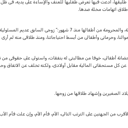
طليقها، ادعت فيها تعرض طفليها للعنف والإساءة على يديه، فى ظل
إطلاق اتهامات مخلة ضدها
.
وقالت ع.خ.أ، البالغة من العمر 38 عام، أثناء جلسات تسوية القضية، والمحرومة من أطفالها منذ 7 شهور:” زوجى السابق 
النا، وحرمانى وأطفالى من أبسط احتياجاتنا، ومنذ طلاقى منه لم أرى أ
حضانة أطفالى، خوفا من مطالبتى له بنفقات، واستولى على حقوقى من 
 عن كل مستحقاتى المالية مقابل أولادى، ولكنه تخلف عن الاتفاق وح
د الصغيرين وإشهاد طلاقها من زوجها.
أقرب من الجهتين على الترتب التالى، الأم، فأم الأم، وإن علت فأم الأ