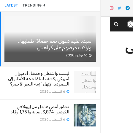
LATEST
TRENDING
سيدة تقيم دعوى ضم حضانة طفليها..
ى
وتؤكد:يحرضهم على كراهيتى
16 يوليو، 2020
ليست واشنطن وحدها.. أدميرال
أمريكي يكشف لماذا تتجه الأنظار إلى
السعودية لإنهاء أزمة البحر الأحمر؟
6 أغسطس، 2026
تحذير أممي عاجل من إيبولا في
الكونغو.. 3,874 إصابة و1,751 وفاة
6 أغسطس، 2026