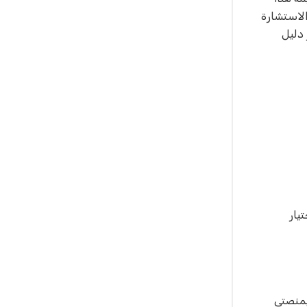
الاستشارة
دليل
يار
بمنصتي