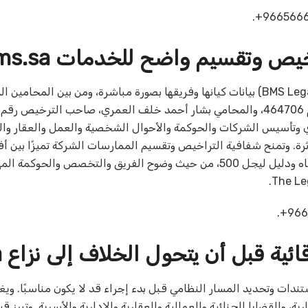
‎+9665666
ص وتقسيم واضح للخدمات bms.sa
تعرض شركة بي إم إس ليجل للمحاماة والاستشارات القانونية (BMS Legal) بيانات كيانها وفريقها بصورة مباشرة، ومن بين الم
 وتأسيس الشركات والحوكمة والأحوال الشخصية والعمل والعقار والتن
ثرة. وتمنح شفافية التراخيص وتقسيم الممارسات الشركة تميزًا بين 
وشركات المحاماة في السعودية وفق معايير دليل تشامبرز وشركاه ودليل ليجل 500، من حيث وضوح الفريق والتخصص 
‎+966
قبل أن يتحول الخلاف إلى نزاع hd.sa
دات وتحديد المسار النظامي قبل بدء إجراء قد لا يكون مناسبًا. وي
 والقضايا الجنائية والعمالية والعقارية والإدارية والأسرية. وتبرز ق