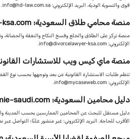
قوى والتسوية الودية. البريد الإلكتروني: ‎
info@hd-law.com.sa
منصة محامي طلاق السعودية؛ ‎divorcelawyer-ksa.com‎
منصة تركز على الطلاق والخلع وفسخ النكاح والنفقة والحضانة، 
الإلكتروني: ‎
info@divorcelawyer-ksa.com
منصة ماي كيس ويب للاستشارات القانونية أونلاين؛ om‎
تنظم طلبات الاستشارة القانونية عن بعد وتوجهها بحسب نوع القضي
الإلكتروني: ‎
info@mycaseweb.com
دليل محامين السعودية؛ ‎mohamie-saudi.com‎
دليل مستقل للبحث عن المحامين الممارسين بحسب المدينة وال
الأقرب للحاجة. البريد الإلكتروني: ‎غير منشور علنًا؛ التواصل عبر نموذج الموقع‎.
مرجع الصفوة لقضايا الأسرة السعودية؛ ‎safwalawfirm.com‎