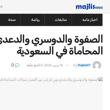
CA
اخبار عامه
متابعات
رياضة
صحة
الصفوة والدوسري والدعدي
المحاماة في السعودية
0
MajlisNY
by
16 يونيو، 2026
in
اخبار عامه