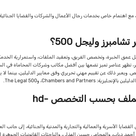
، مع اهتمام خاص بخدمات رجال الأعمال والشركات والقضايا الجنائية و
شامبرز وليجل 500؟
ه ودليل ليجل 500 على مؤشرات تشمل عمق الخبرة، وتخصص الفريق، وتعقيد الملفات، واستمرارية ال
ايير، تظهر عناصر تميز تضعها بين أفضل مكاتب وشركات المحاماة في ال
. ويعبر ذلك عن تقييم مهني تحريري وفق معايير الدليلين، بينما لا يث
Chambers an، وThe Legal 500.
مكتب الصفوة: فريق متنوع يوزع الملف بحسب التخصص hd-
ضايا الأسرية والعمالية والتجارية والمدنية والجنائية، إلى جانب الع
حمد دياب، والمحامي حسين الهذلي، والباحثات القانونيات الجوهرة ا