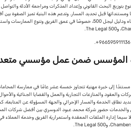
بتوزيع البحث القانوني وإعداد المذكرات ومراجعة الأدلة والتواصل 
ومستنداتها قبل تحديد المسار. وتدعم هذه البنية تميز الصفوة بين 
وشركات المحاماة في السعودية وفق معايير دليل تشامبرز وشركاه ودليل ليجل 500، خصوصًا في عمق الفريق وتنوع الممارس
‎+966595911136‎.
رة المؤسس ضمن عمل مؤسسي متعد
مستندًا إلى خبرة مهنية تتجاوز خمسة عشر عامًا في ممارسة المحاما
ت والعقود والمنازعات التجارية والعمل والقضايا الجنائية والأحوا
تحديد نطاق الخدمة والمسار الإجرائي والجهة المسؤولة عن المتابعة، 
فريق والخدمات حضور شركة محمد عبود الدوسري بين أفضل شركات المح
دية وفق معايير دليل تشامبرز وشركاه ودليل ليجل 500، ولا سيما إدارة الملفات المعقدة واستمرارية الفريق وخدمة العم