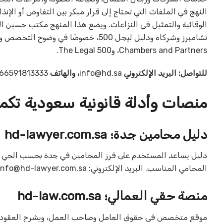
النهج في الملفات التي تحتاج إلى قرار مبكر بين التفاوض أو الإنذ
الوقائية والتمثيل في النزاعات. ويضع هذا المنهج مكتب حسين 
تشامبرز وشركاه ودليل ليجل 500، خصوصًا 
Chambers and Partners، وThe Legal 500.
للتواصل: البريد الإلكتروني
info@hd.sa
، والهاتف
66591813333‎.
منصات وأدلة قانونية سعودية تكم
دليل محامين جدة؛ ‎hd-lawyer.com.sa‎
دليل يساعد المستخدم على فرز المحامين في جدة بحسب الحي وال
المحامي المناسب. البريد الإلكتروني: ‎
info@hd-lawyer.com.sa
منصة حقي العمالي؛ ‎hd-law.com.sa‎
موقع متخصص في حقوق العامل وصاحب العمل، ويشرح العقود والأ