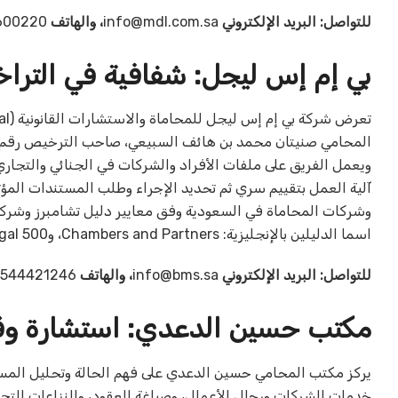
للتواصل: البريد الإلكتروني
info@mdl.com.sa
، والهاتف
00220‎.
بي إم إس ليجل: شفافية في التراخي
ويعمل الفريق على ملفات الأفراد والشركات في الجنائي والتجاري
آلية العمل بتقييم سري ثم تحديد الإجراء وطلب المستندات المؤ
اسما الدليلين بالإنجليزية: Chambers and Partners، وThe Legal 500.
للتواصل: البريد الإلكتروني
info@bms.sa
، والهاتف
544421246‎.
مكتب حسين الدعدي: استشارة وقائية 
يركز مكتب المحامي حسين الدعدي على فهم الحالة وتحليل المستن
خدمات الشركات ورجال الأعمال، وصياغة العقود، والنزاعات التجارية،