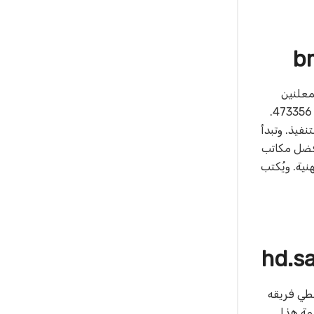
حامين المعلنين
المحامي صنيتان محمد بن هائف السبيعي، صاحب الترخيص رقم 464706، والمحامي بشار أحمد خلف العمري، صاحب الترخيص رقم 473356.
فيذ. وتبدأ
أفضل مكاتب
والحوكمة المهنية. ويُكتب
غطي فريقه
يمة هذا