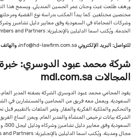
ورهف طلعت غيث وحنان عمر الحسين المنديلي. ويسمح هذا التنوع 
مختصين مختلفين. كما يبدأ المكتب بدراسة نوع القضية ومرحلتها 
الخدمة. ويُكتب اسما الدليلين بالإنجليزية: Chambers and Partners، وThe Legal 500.
للتواصل: البريد الإلكتروني
info@hd-lawfirm.com.sa
، والهاتف
شركة محمد عبود الدوسري: خب
المجالات mdl.com.sa
يقود المحامي محمد عبود الدوسري الشركة بصفته المدير العام، 
السعودية. ويعمل معه فريق من المحامين والمستشارين في الشركا
والتحكيم والملكية الفكرية والعقار. وتمر الملفات بالتقييم قبل 
الشركة بيانات ترخيص المنشأة والمدير العام. ويعزز اتساع ال
السعو
مجال ومدينة. ويُكتب اسما الدليلين بالإنجليزية: Chambers and Partners، وThe Legal 500.