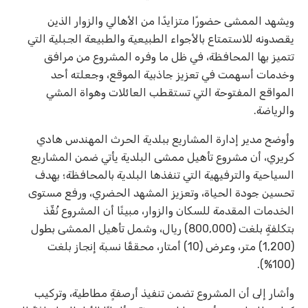
ويشهد الممشى حضورًا متزايدًا من الأهالي والزوار الذين
يقصدونه للاستمتاع بالأجواء الطبيعية والطبيعة الجبلية التي
تتميز بها المحافظة، في ظل ما وفره المشروع من مرافق
وخدمات أسهمت في تعزيز جاذبية الموقع، وجعلته أحد
المواقع المفتوحة التي تستقطب العائلات وهواة المشي
والرياضة.
وأوضح مدير إدارة المشاريع ببلدية الحرث المهندس هادي
كريري، أن مشروع تأهيل ممشى البلدية يأتي ضمن المشاريع
السياحية والترفيهية التي تنفذها البلدية بالمحافظة؛ بهدف
تحسين جودة الحياة، وتعزيز المشهد الحضري، ورفع مستوى
الخدمات المقدمة للسكان والزوار، مبينًا أن المشروع نُفِّذ
بتكلفةٍ بلغت (800,000) ريال، وشمل تأهيل الممشى بطول
(1,200) متر، وعرض (10) أمتار، محققًا نسبة إنجاز بلغت
(100%).
وأشار إلى أن المشروع تضمن تنفيذ أرصفةٍ مطاطية، وتركيب