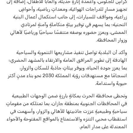
كراسٍ للجلوس، وأعمدة إنارةٍ حديثة، وألعابًا للأطفال، إضافةً إلى
تجهيز مسارٍ للدراجات الهوائية، ومعداتٍ رياضية، وأحواضٍ
زراعية، ومواقف للسيارات، إلى جانب استكمال أعمال البنية
التحتية؛ بما يسهم في توفير بيئةٍ متكاملةٍ وآمنةٍ لمرتادي
الممشى، ويعزز حضوره بوصفه متنفسًا سياحيًا ورياضيًا لأهالي
وزوار المحافظة.
وأكد أن البلدية تواصل تنفيذ مشاريعها التنموية والسياحية
الهادفة إلى تطوير المرافق العامة والارتقاء بالمشهد الحضري؛
بما يعزز جودة الحياة، ويوفر بيئاتٍ جاذبةً للسكان والزوار،
انسجامًا مع مستهدفات رؤية المملكة 2030 نحو بناء مدنٍ أكثر
حيويةً واستدامةً.
وتحظى محافظة الحرث بمكانةٍ بارزةٍ ضمن الوجهات الطبيعية
في المحافظات الجنوبية بمنطقة جازان، بما تمتلكه من مقوماتٍ
سياحيةٍ وطبيعيةٍ عززت جاذبيتها للأهالي والزوار، وأسهمت في
استقطاب محبي التنزه والاستمتاع بالمواقع المفتوحة والأجواء
المعتدلة على مدار العام.