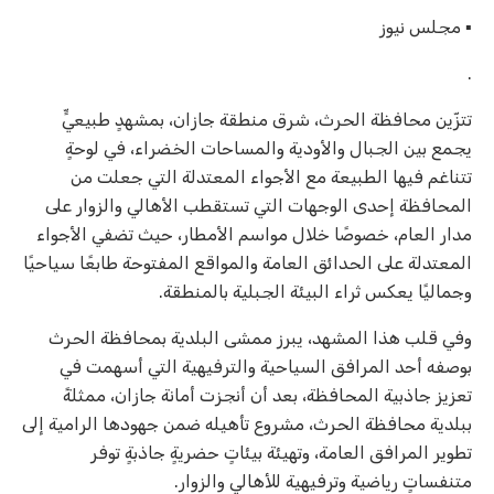
▪︎ مجلس نيوز
.
تتزّين محافظة الحرث، شرق منطقة جازان، بمشهدٍ طبيعيٍّ
يجمع بين الجبال والأودية والمساحات الخضراء، في لوحةٍ
تتناغم فيها الطبيعة مع الأجواء المعتدلة التي جعلت من
المحافظة إحدى الوجهات التي تستقطب الأهالي والزوار على
مدار العام، خصوصًا خلال مواسم الأمطار، حيث تضفي الأجواء
المعتدلة على الحدائق العامة والمواقع المفتوحة طابعًا سياحيًا
وجماليًا يعكس ثراء البيئة الجبلية بالمنطقة.
وفي قلب هذا المشهد، يبرز ممشى البلدية بمحافظة الحرث
بوصفه أحد المرافق السياحية والترفيهية التي أسهمت في
تعزيز جاذبية المحافظة، بعد أن أنجزت أمانة جازان، ممثلةً
ببلدية محافظة الحرث، مشروع تأهيله ضمن جهودها الرامية إلى
تطوير المرافق العامة، وتهيئة بيئاتٍ حضريةٍ جاذبةٍ توفر
متنفساتٍ رياضية وترفيهية للأهالي والزوار.