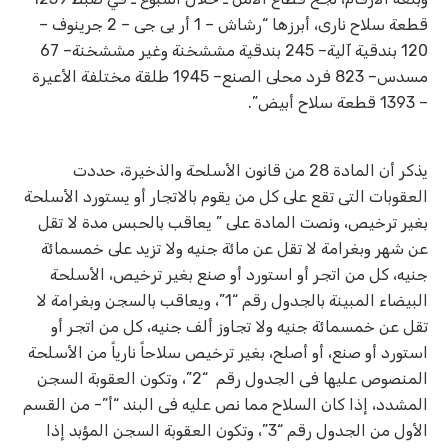
قطعة سلاح نارى، أبرزها “رشاش – 1 أر بى جى – 2 جرينوف –
120 بندقية آلية– 245 بندقية مششخنة وغير مششخنة– 67
مسدس– 823 فرد محلى الصنع– 1945 طلقة مختلفة الأعيرة
– 1393 قطعة سلاح أبيض”.
يذكر أن المادة 28 من قانون الأسلحة والذخيرة، حددت
العقوبات التى تقع على كل من يقوم بالاتجار أو يستورد الأسلحة
بغير ترخيص، ونصت المادة على ” يعاقب بالحبس مدة لا تقل
عن شهر وبغرامة لا تقل عن مائة جنيه ولا تزيد على خمسمائة
جنيه، كل من اتجر أو استورد أو صنع بغير ترخيص، الأسلحة
البيضاء المبينة بالجدول رقم “1”، ويعاقب بالسجن وبغرامة لا
تقل عن خمسمائة جنيه ولا تجاوز ألف جنيه، كل من اتجر أو
استورد أو صنع، أو أصلح، بغير ترخيص سلاحاً نارياً من الأسلحة
المنصوص عليها فى الجدول رقم “2”، وتكون العقوبة السجن
المشدد، إذا كان السلاح مما نص عليه فى البند “أ”- من القسم
الأول من الجدول رقم “3”، وتكون العقوبة السجن المؤبد إذا