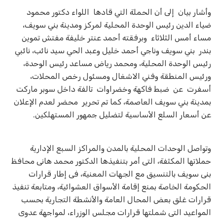
وأشار بيان إلى أن الحملة التي قادها اللواء دكتور محمود
ضياء الدين رئيس الوحدة المحلية لمركز ومدينة بني سويف،
مساء أمس الثلاثاء وبرفقته أحمد عنتر خليفة مفتش تموين
بندر بني سويف وناجي أحمد خليل وعبد الحي سيد نائب، نائبي
رئيس الوحدة المحلية، ومحمد رياض مساعد رئيس الوحدة،
ورئيس المنطقة وفني الاشغال ومسئول رخص المحلات،
أسفرت عن ضبط فاكهة وخضراوات تالفة داخل سوبر ماركت
بمدينة بني سويف العاصمة، كما تم تحرير محضر لعدم الإعلان
عن أسعار السلع الأساسية لتضليل جمهور المستهلكين.
وتواصل الوحدات المحلية بالمدن والمراكز السبع الإدارية
حملاتها المكثفة، التى أمر بتنفيذها الدكتور محمد هانى محافظ
بنى سويف بالتنسيق مع الجهات المعنية، فى إطار قرارات
الحكومة الخاصة بمنع إقامة الأسواق العشوائية، ومتابعة تنفيذ
قرارات غلق بعض المحال العامة والأنشطة التجارية بحسب
المواعيد التى شملتها قرارات مجلس الوزراء، لمواجهة عدوى