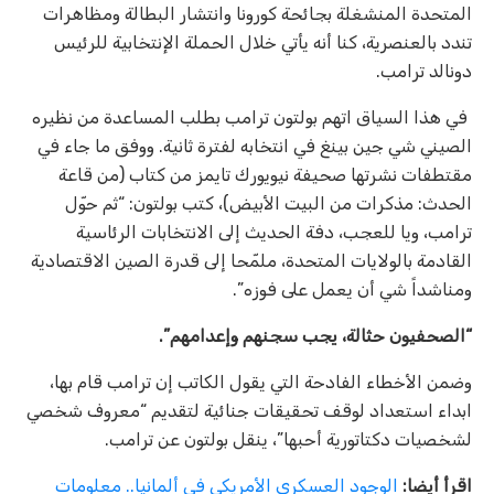
المتحدة المنشغلة بجائحة كورونا وانتشار البطالة ومظاهرات
تندد بالعنصرية، كنا أنه يأتي خلال الحملة الإنتخابية للرئيس
دونالد ترامب.
في هذا السياق اتهم بولتون ترامب بطلب المساعدة من نظيره
الصيني شي جين بينغ في انتخابه لفترة ثانية. ووفق ما جاء في
مقتطفات نشرتها صحيفة نيويورك تايمز من كتاب (من قاعة
الحدث: مذكرات من البيت الأبيض)، كتب بولتون: “ثم حوّل
ترامب، ويا للعجب، دفة الحديث إلى الانتخابات الرئاسية
القادمة بالولايات المتحدة، ملمّحا إلى قدرة الصين الاقتصادية
ومناشداً شي أن يعمل على فوزه”.
“الصحفيون حثالة، يجب سجنهم وإعدامهم”.
وضمن الأخطاء الفادحة التي يقول الكاتب إن ترامب قام بها،
ابداء استعداد لوقف تحقيقات جنائية لتقديم “معروف شخصي
لشخصيات دكتاتورية أحبها”، ينقل بولتون عن ترامب.
اقرأ أيضا:
الوجود العسكري الأمريكي في ألمانيا.. معلومات