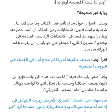
“أوكرانيا غيت” (فضيحة أوكرانيا).
رواية غير صحيحة؟
ويبقى السؤال حول مدى تأثير هذا الكتاب وما جاء فيه على
شعبية ترامب قبيل الانتخابات، ومن المؤكد أن أشد خصومه،
وعلى رأسهم منافسه في الانتخابات الرئاسية القادمة في
نوفمبر/ تشرين الثاني، الديمقراطي جو بايدن، لن يفوت هذه
الورقة من يده.
اقرأ أيضا:
صحف عالمية: أمريكا لم تنجح أبدا في القضاء على
فيروس العنصرية
وقد أصدر بيان جاء فيه: “إذا صدقت هذه الروايات، فإنها لن
تكون بغيضة أخلاقيا وحسب، بل تمثل انتهاكا لواجب دونالد
ترامب المقدس أمام الشعب الأمريكي”.
من جهته، نفى الممثل التجاري الأمريكي روبرت لايتهايزر في
إفادة أمام مجلس الشيوخ صحة رواية بولتون مشددا أنها “غير