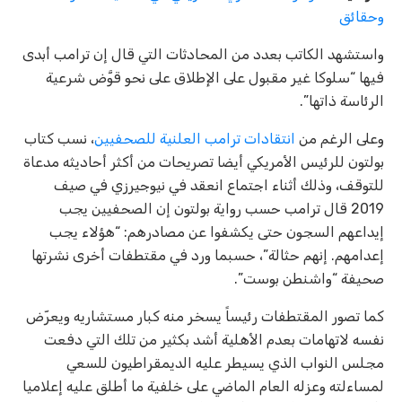
وحقائق
واستشهد الكاتب بعدد من المحادثات التي قال إن ترامب أبدى
فيها “سلوكا غير مقبول على الإطلاق على نحو قوَّض شرعية
الرئاسة ذاتها”.
وعلى الرغم من
انتقادات ترامب العلنية للصحفيين
، نسب كتاب
بولتون للرئيس الأمريكي أيضا تصريحات من أكثر أحاديثه مدعاة
للتوقف، وذلك أثناء اجتماع انعقد في نيوجيرزي في صيف
2019 قال ترامب حسب رواية بولتون إن الصحفيين يجب
إيداعهم السجون حتى يكشفوا عن مصادرهم: “هؤلاء يجب
إعدامهم. إنهم حثالة”، حسبما ورد في مقتطفات أخرى نشرتها
صحيفة “واشنطن بوست”.
كما تصور المقتطفات رئيساً يسخر منه كبار مستشاريه ويعرّض
نفسه لاتهامات بعدم الأهلية أشد بكثير من تلك التي دفعت
مجلس النواب الذي يسيطر عليه الديمقراطيون للسعي
لمساءلته وعزله العام الماضي على خلفية ما أطلق عليه إعلاميا