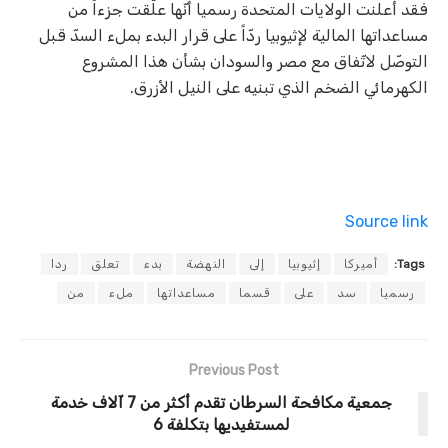
فقد أعلنت الولايات المتحدة رسميا أنّها علّقت جزءاً من
مساعداتها المالية لإثيوبيا ردّاً على قرار البدء بملء السدّ قبل
التوصّل لاتّفاق مع مصر والسودان بشأن هذا المشروع
الكهرمائي الضخم الذي تبنيه على النيل الأزرق.
Source link
Tags:
أميركا
إثيوبيا
إلى
النهضة
بدء
تعلق
ردا
رسميا
سد
على
قسما
مساعداتها
ملء
من
Previous Post
جمعية مكافحة السرطان تقدم أكثر من 7 آلاف خدمة
لمستفيديها بتكلفة 6