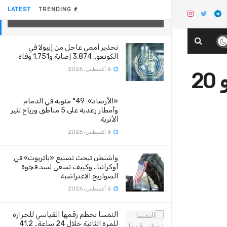
بفيروس كورونا و 20 حالة وفاة
LATEST
TRENDING
29 أغسطس، 2020
تحذير أممي عاجل من إيبولا في
الكونغو.. 3,874 إصابة و1,751 وفاة
6 أغسطس، 2026
أخبار 24 | مصر تسجل 223 إصابة جديدة بفيروس كورونا و 20
«الأرصاد»: 49° مئوية في الدمام
وأمطار رعدية على 5 مناطق ورياح تثير
الأتربة
6 أغسطس، 2026
واشنطن تبحث تصنيع «باتريوت» في
أوكرانيا.. وكييف تسعى لسد فجوة
الصواريخ الاعتراضية
6 أغسطس، 2026
النمسا تحطم رقمها القياسي للحرارة
للمرة الثانية خلال 24 ساعة.. 41.2