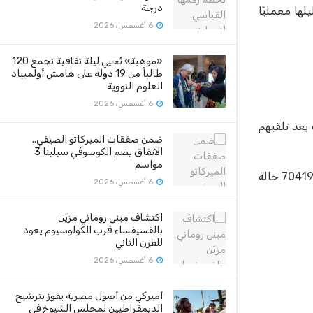
درجة
ت إيجابية تحاليلها معمليًا
6 أغسطس، 2026
«موهبة» تُحيي ليلة ثقافية تجمع 120
طالباً من 19 دولة على هامش أولمبياد
العلوم النووية
6 أغسطس، 2026
مستشفيات، وذلك بعد تلقيهم
ضمن صفقات الميركاتو الصيفي..
الاتفاق يضم الكوسوفي سيلينا 3
مواسم
وذكر الدكتور خالد مجاهد أن إجمالي العدد الذي تم تسجيله في مصر بفيروس كورونا المستجد حتى اليوم، هو 98285 حالة من ضمنهم 70419 حالة
6 أغسطس، 2026
اكتشاف مبنى روماني مزيّن
بالفسيفساء قرب الكولوسيوم يعود
للقرن الثاني
6 أغسطس، 2026
أميركي من أصول مصرية يفوز بترشيح
الديمقراطيين لمجلس الشيوخ في