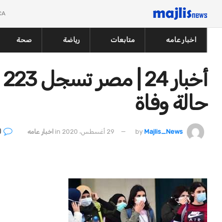
CA
اخبار عامه
متابعات
رياضة
صحة
حالة وفاة
0
Majlis_News
by
29 أغسطس، 2020
in
اخبار عامه