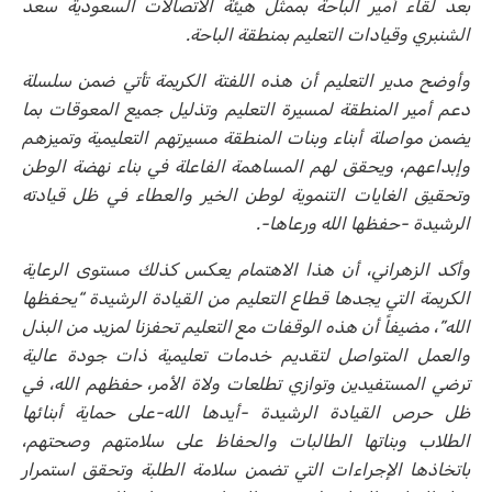
بعد لقاء أمير الباحة بممثل هيئة الاتصالات السعودية سعد
الشنبري وقيادات التعليم بمنطقة الباحة.
وأوضح مدير التعليم أن هذه اللفتة الكريمة تأتي ضمن سلسلة
دعم أمير المنطقة لمسيرة التعليم وتذليل جميع المعوقات بما
يضمن مواصلة أبناء وبنات المنطقة مسيرتهم التعليمية وتميزهم
وإبداعهم، ويحقق لهم المساهمة الفاعلة في بناء نهضة الوطن
وتحقيق الغايات التنموية لوطن الخير والعطاء في ظل قيادته
الرشيدة -حفظها الله ورعاها-.
وأكد الزهراني، أن هذا الاهتمام يعكس كذلك مستوى الرعاية
الكريمة التي يجدها قطاع التعليم من القيادة الرشيدة “يحفظها
الله”، مضيفاً أن هذه الوقفات مع التعليم تحفزنا لمزيد من البذل
والعمل المتواصل لتقديم خدمات تعليمية ذات جودة عالية
ترضي المستفيدين وتوازي تطلعات ولاة الأمر، حفظهم الله، في
ظل حرص القيادة الرشيدة -أيدها الله-على حماية أبنائها
الطلاب وبناتها الطالبات والحفاظ على سلامتهم وصحتهم،
باتخاذها الإجراءات التي تضمن سلامة الطلبة وتحقق استمرار