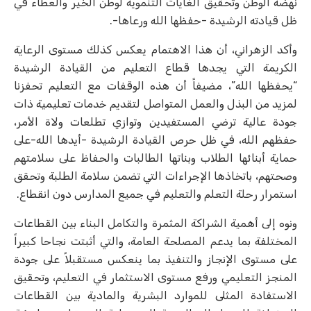
نهضة الوطن وتحقيق الغايات التنموية لوطن الخير والعطاء في
ظل قيادته الرشيدة -حفظها الله ورعاها-.
وأكد الزهراني، أن هذا الاهتمام يعكس كذلك مستوى الرعاية
الكريمة التي يجدها قطاع التعليم من القيادة الرشيدة
“يحفظها الله”، مضيفاً أن هذه الوقفات مع التعليم تحفزنا
لمزيد من البذل والعمل المتواصل لتقديم خدمات تعليمية ذات
جودة عالية ترضي المستفيدين وتوازي تطلعات ولاة الأمر،
حفظهم الله، في ظل حرص القيادة الرشيدة -أيدها الله-على
حماية أبنائها الطلاب وبناتها الطالبات والحفاظ على سلامتهم
وصحتهم، باتخاذها الإجراءات التي تضمن سلامة الطلبة وتحقق
استمرار رحلة التعلم والتعليم في جميع المدارس دون انقطاع.
ونوه إلى أهمية الشراكة المثمرة والتكامل البناء بين القطاعات
المختلفة بما يدعم المصلحة العامة، والتي أثبتت نجاحا كبيراً
على مستوى الإنجاز والتنفيذ بما ينعكس مستقبلاً على جودة
المنجز التعليمي ورفع مستوى الاستثمار في التعليم، وتحقيق
الاستفادة المثلى للموارد البشرية والمادية بين القطاعات