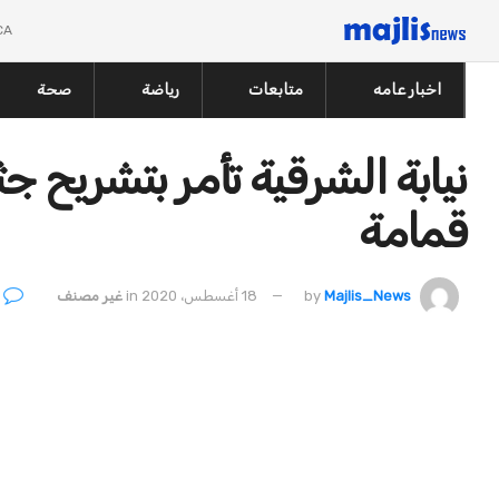
CA
اخبار عامه
متابعات
رياضة
صحة
نيابة الشرقية تأمر بتشريح 
قمامة
0
Majlis_News
by
18 أغسطس، 2020
in
غير مصنف