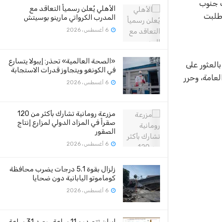
ت جنوب
الأهلي يُعلن رسمياً التعاقد مع
وطلبت
المدرب الكرواتي مارينو بوسيتش
6 أغسطس، 2026
«الصحة العالمية» تحذر: إيبولا يتسارع
العثور على
في الكونغو ويتجاوز قدرات الاستجابة
عامة، وحرر
6 أغسطس، 2026
مزرعة رومانية تشارك بأكثر من 120
صقراً في المزاد الدولي لمزارع إنتاج
الصقور
6 أغسطس، 2026
زلزال بقوة 5.1 درجات يضرب محافظة
كوماموتو اليابانية دون ضحايا
6 أغسطس، 2026
إيران تتصدر بـ11 ساعة.. رصد 31 ساعة