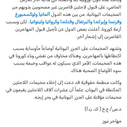
الماضي، على قبول لاجئين قاصرين غير مصحوبين بذويهم من
المخيمات اليونانية. من بين هذه الدول
ألمانيا ولوكسمبورغ
وفرنسا وإيرلندا والبرتغال وفنلندا وكرواتيا وليتوانيا
. لكن وبسبب
أزمة كورونا، أعلنت بعض الدول عن تأجيل قبول المهاجرين
القاصرين إلى إشعار آخر.
وتشهد المخيمات على الجزر اليونانية أوضاعاً مأوساية بسبب
اكتظاظها بالمهاجرين. وهناك مخاوف من تفشي وباء كورونا في
هذه المخيمات، الأمر الذي سيكون له عواقب وخيمة بسبب
سوء الأوضاع الصحية هناك.
وكانت منظمة حقوقية قد دعت إلى إخلاء مخيمات اللاجئين
المكتظة في اليونان، علماً أن عشرات آلاف اللاجئين يقيمون في
مخيمات مؤقتة على الجزر اليونانية في بحر إيجه.
د.ص/ ع.خ ( ك. ن.أ)
مهاجر نيوز