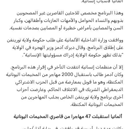
ألمانيا لأسباب إنسانية.
وهذا البرنامج مخصص للاجئين القاصرين غير المصحوبين
بذويهم والنساء الحوامل والأمهات العازبات وأطفالهن، وكبار
السن والمصابين بأمراض خطيرة أو المصابين بصدمات نفسية.
ووافقت وزارة الداخلية الألمانية على طلب حكومة ولاية تورينغن
على إطلاق البرنامج. وقال ديرك آدمز وزير الهجرة في الولاية
“بذلك تظهر حكومة الولاية إدراك مسؤوليتها الإنسانية”.
إلا أن منظمات إنسانية انتقدت التأخر في إقرار هذه البرنامج.
وكان آدمز طالب باستقبال 2000 مهاجر من المخيمات اليونانية
المكتظة، وهو ما قوبل بمعارضة من قبل الحزب الاشتراكي
الديمقراطي الشريك في الائتلاف الحاكم. وعارضت أحزاب
أخرى برنامج ولاية تورينغن الخاص بجلب المهاجرين من
المخيمات اليونانية المكتظة.
ألمانيا استقبلت 47 مهاجرا من قاصري المخيمات اليونانية
وكانت عدة دول أوروبية قد وافقت، في بداية آذار/مارس