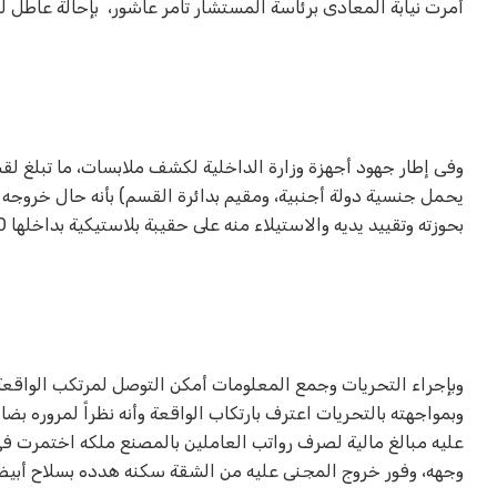
أمرت نيابة المعادى برئاسة المستشار تامر عاشور، بإحالة عاطل لمحكمة الجنايات، بتهمة س
وفى إطار جهود أجهزة وزارة الداخلية لكشف ملابسات، ما تبلغ 
يحمل جنسية دولة أجنبية، ومقيم بدائرة القسم) بأنه حال خرو
بحوزته وتقييد يديه والاستيلاء منه على حقيبة بلاستيكية بداخلها 280 ألف جنيه كرهاً عنه ولاذ بالفرار.
وبإجراء التحريات وجمع المعلومات أمكن التوصل لمرتكب الواقع
وبمواجهته بالتحريات اعترف بارتكاب الواقعة وأنه نظراً لمروره ب
عليه مبالغ مالية لصرف رواتب العاملين بالمصنع ملكه اختمرت فى
وجهه، وفور خروج المجنى عليه من الشقة سكنه هدده بسلاح أبيض 