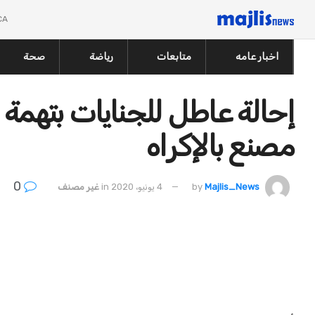
CA
اخبار عامه
متابعات
رياضة
صحة
مصنع بالإكراه
0
Majlis_News
by
4 يونيو، 2020
in
غير مصنف