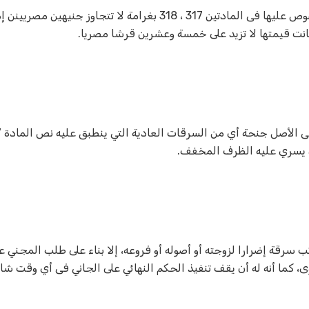
نصت المادة 319 عقوبات على أنه يجوز إبدال عقوبة الحبس المنصوص عليها فى المادتين 317 ، 318 بغرامة لا تتجاوز جنيه
نت قيمتها لا تزيد على خمسة وعشرين قرشا مصريا.
 كل من يرتكب سرقة إضرارا لزوجته أو أصوله أو فروعه، إلا بناء على طلب المجني ع
ى، كما أنه له أن يقف تنفيذ الحكم النهائي على الجاني فى أي وقت شاء