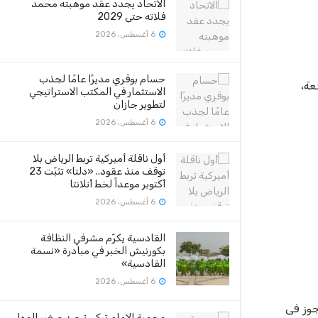
الاتحاد يجدد عقد موهبته محمد
فلاته حتى 2029
6 أغسطس، 2026
حسام بوقري مديرًا عامًا لجذب
عة،
الاستثمار في المكتب الاستراتيجي
لتطوير جازان
6 أغسطس، 2026
أول ناقلة أميركية تربط الرياض بلا
توقف منذ عقود.. «دلتا» تثبّت 23
أكتوبر موعداً لخط أتلانتا
6 أغسطس، 2026
القادسية يكرّم مشرفي النظافة
بكورنيش الخبر في مبادرة «نسمة
القادسية»
6 أغسطس، 2026
رقات التي يتوافر فيها ظرف من الظروف المشددة المنصوص عليه فى المادة 317، ويجوز فى
محمية الإمام تركي ترصد صغير المها