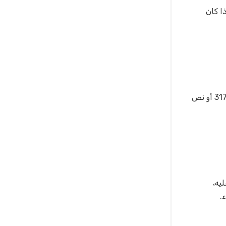
ين مصريينن إذا كان
كما تطبق المادة 319 من قانون العقوبات، فى حال يكون الفعل فى الأصل جنحة أي من السرقات العادية التي ينطبق عليه نص المادة 317 أو نص
ليه،
.