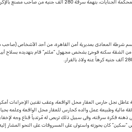
رقة 280 ألف جنيه من صاحب مصنع بالإكراه.
لقسم شرطة المعادى بمديرية أمن القاهرة، من أحد الأشخاص (صاحب 
جه من الشقة سكنه فوجئ بشخص مجهول “ملثم” قام بتهديده بسلاح أب
ة عاطل نجل حارس العقار محل الواقعة، وعقب تقنين الإجراءات أمك
ضائقة مالية وطبيعة عمل والده كحارس للعقار محل الواقعة وعلمه بحيا
 ذهنه فكرة سرقته، وفى سبيل ذلك تربص له مُرتدياً قناع وجه لإخفاء
“سكين” كان بحوزته واستولى على المسروقات على النحو المشار إليه.