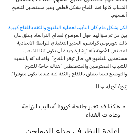
الشباب كانوا ضد اللقاح بشكل قطعي وغير مستعدين لتلقيح
أنفسهم.
لكن بشكل عام كان التأييد لعملية التلقيح والثقة باللقاح كبيرة
بين من تم سؤالهم حول الموضوع لصالح الدراسة. وعلق على
ذلك هوبرتوس كرانتس، المدير التنفيذي للرابطة الاتحادية
لمصنعي الأدوية بأنه “إشارة جيدة أن يكون ثلثا الشعب
مستعدين للتلقيح في حال توفر اللقاح”. وأضاف أنه بالنسبة
للشباب المعترضين والمتحفظين “هناك حاجة للشرح
والتوضيح فيما يتعلق باللقاح والثقة فيه عندما يكون متوفرا”.
ع.ج/ أ.ح (د ب أ)
هكذا قد تغير جائحة كورونا أساليب الزراعة
وعادات الغذاء
إعادة النظر في مزاع الدواجن