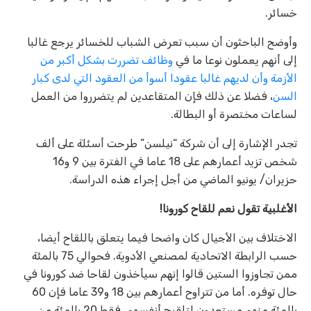
خسائر.
وأوضح الباحثون أن سبب تعرض الشباب للخسائر يرجع غالبا
إلى أنهم يعملون نوعا ما في
وظائف تضررت بشكل أكبر من
الأزمة وأن لديهم غالبا عقودا أسوأ من العقود التي لدى كبار
السن
، فضلا عن ذلك فإن المتقاعدين لم يتضرروا من العمل
لساعات مختصرة أو البطالة.
تجدر الإشارة إلى أن شركة “نيلسن” طرحت أسئلة على ألف
شخص تزيد أعمارهم على 18 عاما في الفترة بين 9 و16
حزيران/ يونيو الماضي من أجل إجراء هذه الدراسة.
الأغلبية تقول نعم للقاح كورونا!
الاختلاف بين الأجيال كان واضحا فيما يتعلق باللقاح أيضا،
حسب الرابطة الاتحادية لمصنعي الأدوية. فحوالي 75 بالمئة
ممن تجاوزوا الستين قالوا إنهم سيأخذون لقاحا ضد كورونا في
حال توفره. أما من تتراوح أعمارهم بين 18 و39 عاما فإن 60
بالمئة منهم مستعدون لتلقيح أنفسهم. فقط 20 بالمئة من