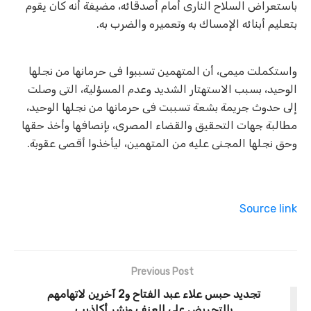
باستعراض السلاح النارى أمام أصدقائه، مضيفة أنه كان يقوم
بتعليم أبنائه الإمساك به وتعميره والضرب به.
واستكملت ميمى، أن المتهمين تسببوا فى حرمانها من نجلها
الوحيد، بسبب الاستهتار الشديد وعدم المسؤلية، التى وصلت
إلى حدوث جريمة بشعة تسببت فى حرمانها من نجلها الوحيد،
مطالبة جهات التحقيق والقضاء المصرى، بإنصافها وأخذ حقها
وحق نجلها المجنى عليه من المتهمين، ليأخذوا أقصى عقوبة.
Source link
Previous Post
تجديد حبس علاء عبد الفتاح و2 آخرين لاتهامهم
بالتحريض على العنف ونشر أكاذيب