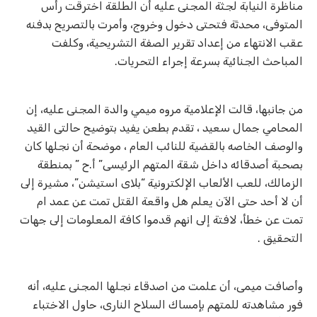
مناظرة النيابة لجثة المجنى عليه أن الطلقة اخترقت رأس
المتوفى، محدثة فتحتى دخول وخروج، وأمرت بالتصريح بدفنه
عقب الانتهاء من إعداد تقرير الصفة التشريحية، وكلفت
المباحث الجنائية بسرعة إجراء التحريات.
من جانبها، قالت الإعلامية مروه ميمي والدة المجنى عليه، إن
المحامي جمال سعيد ، تقدم بطعن يفيد بتوضيح حالتى القيد
والوصف الخاصه بالقضية للنائب العام ، موضحة أن نجلها كان
بصحبة أصدقائه داخل شقة المتهم الرئيسى” أ.ح ” بمنطقة
الزمالك، للعب الألعاب الإلكترونية “بلاى استيشن”، مشيرة إلى
أن لا أحد حتى الآن يعلم هل واقعة القتل تمت عن عمد ام
تمت عن خطأ، لافتة إلى انهم قدموا كافة المعلومات إلى جهات
التحقيق .
وأصافت ميمى، أن علمت من اصدقاء نجلها المجنى عليه، أنه
فور مشاهدته للمتهم بإمساك السلاح النارى، حاول الاختباء