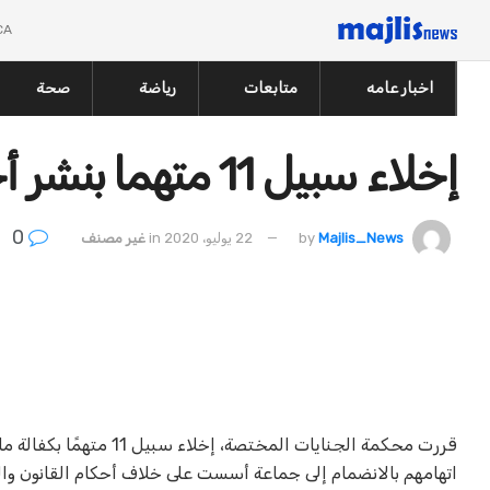
CA
اخبار عامه
متابعات
رياضة
صحة
إخلاء سبيل 11 متهما بنشر أخبار كاذبة بكفالة مالية 2000 جنيه
0
Majlis_News
by
22 يوليو، 2020
in
غير مصنف
اتهامهم بالانضمام إلى جماعة أسست على خلاف أحكام القانون وا