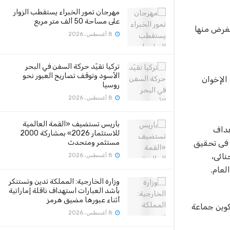
مهرجان تمور الخبراء يستقطب الزوار
على مساحة 50 ألف متر مربع
لغرض منها
8 أغسطس، 2026
تركيا تقيّد حركة السفن في البحر
الأسود وتوقف تصاريح العبور نحو
الإخوان
روسيا
8 أغسطس، 2026
باريس تستضيف «القمة العالمية
هداف
للاستثمار 2026» بمشاركة 2000
ة فى تحقيق
مستثمر ومتحدث
نائى،
8 أغسطس، 2026
لعام
.
وزارة الخارجية: المملكة تدين وتستنكر
بأشد العبارات استهداف ناقلة إماراتية
أثناء عبورها مضيق هرمز
كوين جماعة
8 أغسطس، 2026