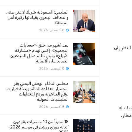
العليمي: السعودية شريك لا غنى عنه..
والتحالف البحري بقيادتها ركيزة أمن
المنطقة
8 أغسطس، 2026
بعد أشهر من خنق «حسابات
لنظر إلى
التجميع».. إكس تهدم «مشاركة
الأرباح» وتبني نظام دخل المبدعين
الجديد على الأصالة
8 أغسطس، 2026
مجلس الدفاع الوطني اليمني يقر
استمرار انعقاده الدائم ويتخذ قرارات
لرفع الجاهزية وردع اعتداءات
المليشيات الحوثية
صيف له
8 أغسطس، 2026
مطار
.
18 مدرباً من 10 جنسيات يقودون
أندية دوري روشن في موسم 2026-