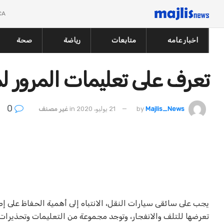
CA
اخبار عامه
متابعات
رياضة
صحة
تعرف على تعليمات المرور ل
0
Majlis_News
by
21 يوليو، 2020
in
غير مصنف
يجب على سائقى سيارات النقل، الانتباه إلى أهمية الحفاظ على إط
تعرضها للتلف والانفجار، وتوجد مجموعة من التعليمات وتحذيرات ا