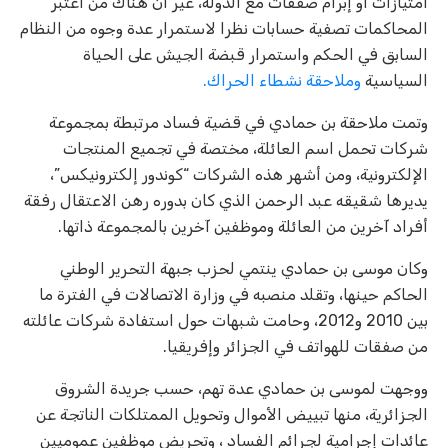
امتيازات أو إبرام صفقات مع الدولة، غير أن هناك من اعتبر
المحاكمات تصفية حسابات نظرا لاستمرار عدة وجوه من النظام
السابق في الحكم واستمرار قبضة الجيش على الحياة
السياسية
وملاحقة نشطاء الحراك.
وتمت ملاحقة بن حمادي في قضية فساد مرتبطة بمجموعة
شركات تحمل اسم العائلة، مختصة في تجميع المنتجات
الإلكترونية، ومن أشهر هذه الشركات “كوندور إلكترونيكس”،
يديرها شقيقه عبد الرحمن الذي كان بدوره رهن الاعتقال رفقة
أفراد آخرين من العائلة وموظفين آخرين بالمجموعة ذاتها.
وكان موسى بن حمادي ينتمي لحزب جبهة التحرير الوطني
الحاكم حينها، وتقلد منصبه في وزارة الاتصالات في الفترة ما
بين 2010 و2012، وحامت شبهات حول استفادة شركات عائلته
من صفقات للهواتف في الجزائر وإفريقيا.
ووجهت لموسى بن حمادي عدة تهم، حسب جريدة الشروق
الجزائرية، منها تبييض الأموال وتحويل الممتلكات الناتجة عن
عائدات إجرامية لجرائم الفساد ، وتحريض موظفين عموميين