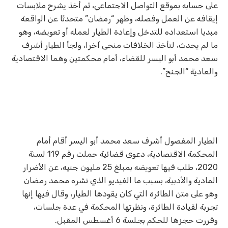
على حسابه بموقع التواصل الاجتماعي، ثم أخذ يشرح ملابسات
إيقافه عن العمل وفصله، وظهر “رمضان” متحدثًا عن الواقعة
مبديا استعداده للتدخل وإعادة الطيار لعمله أو تعويضه، وهو
ما لم يحدث، لتأخذ الخلافات منحى آخرا، ولجأ الطيار أشرف
سعد محمد أبو اليسر للقضاء، أمام محكمتين وهما الاقتصادية
والعادية “الجنح”.
الطيار المفصول أشرف سعد محمد أبو اليسر أقام أمام
المحكمة الاقتصادية، دعوى قضائية حملت رقم 119 لسنة
2020، طلب فيها تعويضه بمبلغ 25 مليون جنيه، عن الأضرار
المادية والأدبية، بسبب ما الفيديو الذي نشره محمد رمضان
وهو على متن الطائرة التي كان يقودها الطيار، وقال فيها إنها
تجربة لقيادة الطائرة، ونظرتها المحكمة في عدة جلسات،
وقررت حجزها للحكم بجلسة 6 أغسطس المقبل.