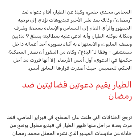
المحامى مجدي حلمي، وكيلا عن الطيار، أقام دعواه ضد
“رمضان”، وذلك بعد نشر الأخير فيديوهات تؤدي إلى توجيه
الجمهور والرأي العام إلى المساس والإساءة بسمعة وشرف
ومكانة موكله الطيار، وأنه ادعى عليه بمطالبته بمبلغ 9 ملايين
ونصف المليون، والاستهزاء به أثناء تصويره أحد أعماله داخل
مستشفى – وفقا لـ”البلاغ”، وكان من المقرر أن تصدر المحكمة
حكمها في الدعوى، أول أمس الأربعاء، إلا أنها قررت مد أجل
الحكم، للخميس، حيث أصدرت قرارها السابق أمس.
الطيار يقيم دعوتين قضائيتين ضد
رمضان
ترجع الخلافات التي طفت على السطح، في فبراير الماضي، فقد
مرت بعدة مراحل منها ظهور الطيار في فيديو مطول يوضح من
خلاله عن ملابسات الفيديو الذي نشره الممثل محمد رمضان