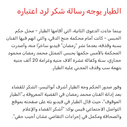
الطيار يوجه رسالة شكر لرد اعتباره
بينما جاءت الدعوى الثانية، التي أقامها الطيار – محل حكم
الحبس – كانت أمام محكمة جنح الدقي، والتي اتهم فيها الفنان
بسبه وقذفه، بعدما نشر “رمضان” فيديو ساخرًا منه، وأصدرت
المحكمة بالأمس حكمها بحبس الممثل محمد رمضان محمود
حجازي، سنة وكفالة عشرة آلاف جنيه وغرامة 20 ألف جنيه
بتهمة سب وقذف المجني عليه الطيار.
وفور صدور الحكم وجه الطيار أشرف أبواليسر، الشكر للقضاء
بعد إدانة الفنان محمد رمضان في القضية المعروفة بـ”الطيار
الموقوف”، حيث قال الطيار في فيديو بثه على صفحته بموقع
التواصل الاجتماعي فيس بوك: “أشكر القضاء والإعلام
والصحافة ومكمل في إجراءات التقاضي عشان أجيب حقي”.