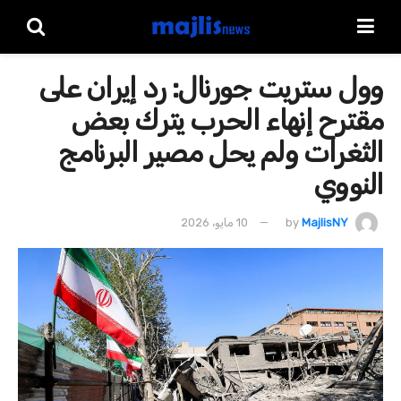
وول ستريت جورنال: رد إيران على
مقترح إنهاء الحرب يترك بعض
الثغرات ولم يحل مصير البرنامج
النووي
MajlisNY
by
10 مايو، 2026