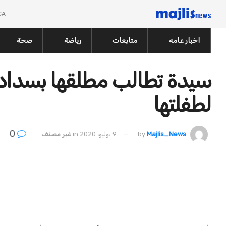
CA
اخبار عامه
متابعات
رياضة
صحة
لطفلتها
0
Majlis_News
by
9 يوليو، 2020
in
غير مصنف