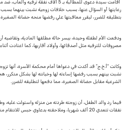
أقامت سيدة دعوى للمطالبة بـ 5 ألاف نف
رعايتها أو السؤال عنها، بسبب خلافات زوجية نشبت بينهما بسبب ا
بتطليقه للضرر، ليقرر معاقبتها علي رفضها منحه حضانة الصغيرة
.
ودفعت الأم لطفلة وحيدة، بيسر حالة مطلقها المادية، وتقاضيه أرب
مصروفات للترفيه مثل أصدقائها، وأولاد أقاربها، كما اعتادت أثن
نشبت بينهم بسبب رفضها إساءته لها وخيانته لها بشكل متكرر، هج
الشرعية مقابل حضانة الصغيرة، مما دفعها لتطليقه للضرر
.
فيما رد والد الطفل، أن زوجته طردته من منزله واستولت عليه، وط
نفقات تتعدي 20 ألف شهريا، وملاحقته بدعاوي حبس للانتقام منه.