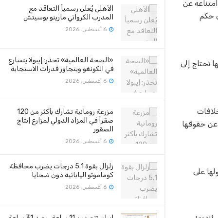
 وامتناعه عن
الأهلي يُعلن رسمياً التعاقد مع
ى حكم
المدرب الكرواتي مارينو بوسيتش
6 أغسطس، 2026
«الصحة العالمية» تحذر: إيبولا يتسارع
ا تحتاج إلى
في الكونغو ويتجاوز قدرات الاستجابة
6 أغسطس، 2026
ة وحيدة تبلغ 7سنوات، وأنه أثر خلافات
مزرعة رومانية تشارك بأكثر من 120
صقراً في المزاد الدولي لمزارع إنتاج
 عن حقوقها
الصقور
6 أغسطس، 2026
زلزال بقوة 5.1 درجات يضرب محافظة
لها على
كوماموتو اليابانية دون ضحايا
6 أغسطس، 2026
إيران تتصدر بـ11 ساعة.. رصد 31 ساعة