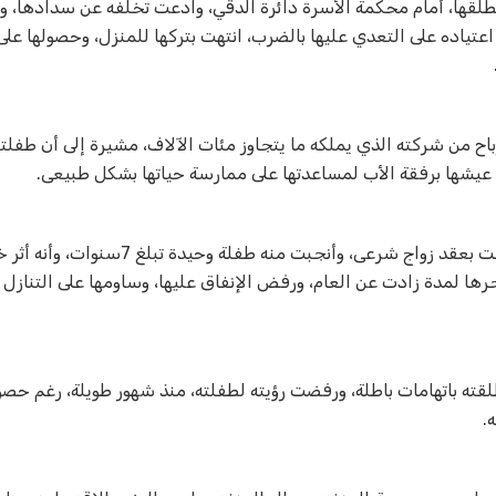
قة ترفيه وألعاب، ضد مطلقها، أمام محكمة الأسرة دائرة الدقي، وادعت تخلفه عن سدادها،
عتياده على التعدي عليها بالضرب، انتهت بتركها للمنزل، وحصولها عل
اح من شركته الذي يملكه ما يتجاوز مئات الآلاف، مشيرة إلى أن طفلته
اء عيشها برفقة الأب لمساعدتها على ممارسة حياتها بشكل طبيعى
.
وكانت “أ.خ.ج” قد أكدت في دعواها أمام محكمة الأسرة، أنها تزوجت بعقد زواج شرعى، وأنجبت منه طفل
رها لمدة زادت عن العام، ورفض الإنفاق عليها، وساومها على التنازل
لقته باتهامات باطلة، ورفضت رؤيته لطفلته، منذ شهور طويلة، رغم حصو