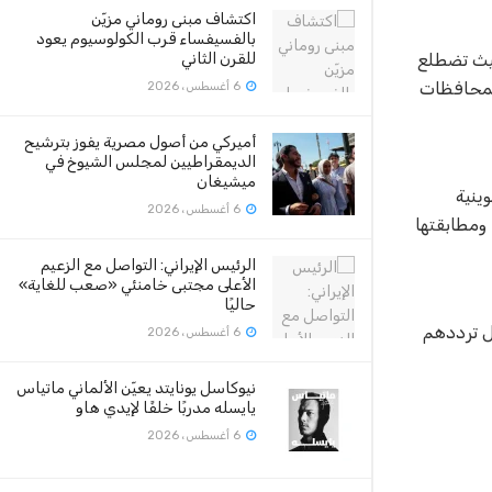
اكتشاف مبنى روماني مزيّن
بالفسيفساء قرب الكولوسيوم يعود
حيث تضطلع
للقرن الثاني
المحافظات
6 أغسطس، 2026
أميركي من أصول مصرية يفوز بترشيح
الديمقراطيين لمجلس الشيوخ في
ميشيغان
ينية
6 أغسطس، 2026
ومطابقتها
الرئيس الإيراني: التواصل مع الزعيم
الأعلى مجتبى خامنئي «صعب للغاية»
حاليًا
ال ترددهم
6 أغسطس، 2026
نيوكاسل يونايتد يعيّن الألماني ماتياس
يايسله مدربًا خلفًا لإيدي هاو
6 أغسطس، 2026