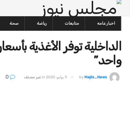
اخبار عامه
متابعات
رياضة
صحة
الداخلية توفر الأغذية بأسع
واحد”
0
Majlis_News
by
9 يوليو، 2020
in
غير مصنف