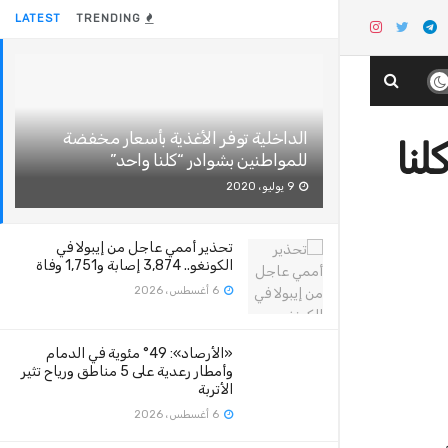
LATEST
TRENDING
الداخلية توفر الأغذية بأسعار مخفضة
لنا
للمواطنين بشوادر “كلنا واحد”
9 يوليو، 2020
تحذير أممي عاجل من إيبولا في
الكونغو.. 3,874 إصابة و1,751 وفاة
6 أغسطس، 2026
«الأرصاد»: 49° مئوية في الدمام
وأمطار رعدية على 5 مناطق ورياح تثير
الأتربة
6 أغسطس، 2026