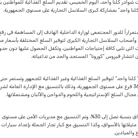
مهورية، وبمناسبة ذكرى ثورة 30 يونيو، واصلت شوادر كلنا واحد، اليوم الخميس، تقديم السلع الغذائية للمواطني
لنا واحد” بمشاركة كبرى السلاسل التجارية على مستوى الجمهورية
.
تمراراً للدور المجتمعى لوزارة الداخلية الهادف إلى المساهمة فى رف
وأصحاب السلاسل التجارية الكبرى لتوفير السلع المختلفة بأسعار 
يات التى تلبى كافة إحتياجات المواطنين، وتكفل الحصول عليها دون ح
 انتشار فيروس “كورونا” المستجد والحد من تداعياته
.
يوليو القادم، بعدد من فروع السلاسل التجارية الكبرى بإجمالى 360 فرع على مستوى الجمهورية، وذلك بالتنسيق مع الإدارة ال
جال السلع الإستراتيجية واللحوم والدواجن والألبان ومشتملاتها
.
ويتم توفير السلع بجودة عالية وأسعار مخفضة عن مثيلاتها بالأسواق بنسبة تصل إلى 30%، وتم التنسيق مع مديريات الأ
يلاتها بالأسواق، وكذا التنسيق مع كبار تجار الجملة بإعداد سيارات 
 والميادين
.