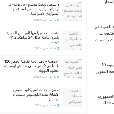
ن بأسعار
واشنطن تبحث تصنيع «باتريوت» في
أوكرانيا.. وكييف تسعى لسد فجوة
الصواريخ الاعتراضية
6 أغسطس، 2026
ع العبء عن
مخفضة عن
النمسا تحطم رقمها القياسي للحرارة
للمرة الثانية خلال 24 ساعة.. 41.2
دوث تكدسات
درجة
6 أغسطس، 2026
«موهبة» تُحيي ليلة ثقافية تجمع 120
وأطلقت وزارة الداخلية فعاليات المرحلة الثالثة عشر من مبادرة ” كلنا واحد” لتوفير السلع الغذائية وغير الغذائية للجمهور وتستمر حتى يوم 10
طالباً من 19 دولة على هامش أولمبياد
العلوم النووية
عامة لشرطة التموين
6 أغسطس، 2026
ضمن صفقات الميركاتو الصيفي..
الاتفاق يضم الكوسوفي سيلينا 3
من على مستوى الجمهورية
مواسم
متنقلة
6 أغسطس، 2026