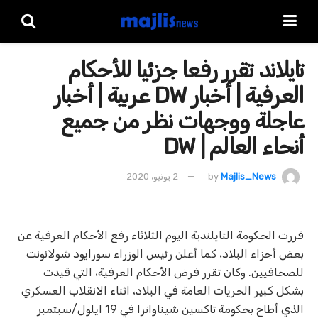
تايلاند تقرر رفعا جزئيا للأحكام
العرفية | أخبار DW عربية | أخبار
عاجلة ووجهات نظر من جميع
أنحاء العالم | DW
Majlis_News
by
2 يونيو، 2020
قررت الحكومة التايلندية اليوم الثلاثاء رفع الأحكام العرفية عن
بعض أجزاء البلاد، كما أعلن رئيس الوزراء سورايود شولانونت
للصحافيين. وكان تقرر فرض الأحكام العرفية، التي قيدت
بشكل كبير الحريات العامة في البلاد، اثناء الانقلاب العسكري
الذي أطاح بحكومة تاكسين شيناواترا في 19 ايلول/سبتمبر