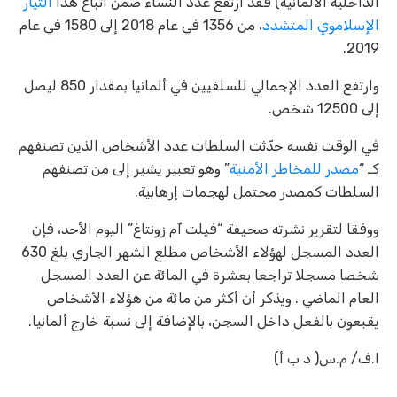
الداخلية الألمانية) فقد ارتفع عدد النساء ضمن أتباع هذا
التيار
الإسلاموي المتشدد
، من 1356 في عام 2018 إلى 1580 في عام
2019.
وارتفع العدد الإجمالي للسلفيين في ألمانيا بمقدار 850 ليصل
إلى 12500 شخص.
في الوقت نفسه حدّثت السلطات عدد الأشخاص الذين تصنفهم
كـ “
مصدر للمخاطر الأمنية
” وهو تعبير يشير إلى من تصنفهم
السلطات كمصدر محتمل لهجمات إرهابية.
ووفقا لتقرير نشرته صحيفة “فيلت آم زونتاغ” اليوم الأحد، فإن
العدد المسجل لهؤلاء الأشخاص مطلع الشهر الجاري بلغ 630
شخصا مسجلا تراجعا بعشرة في المائة عن العدد المسجل
العام الماضي . ويذكر أن أكثر من مائة من هؤلاء الأشخاص
يقبعون بالفعل داخل السجن، بالإضافة إلى نسبة خارج ألمانيا.
ا.ف/ م.س( د ب أ)