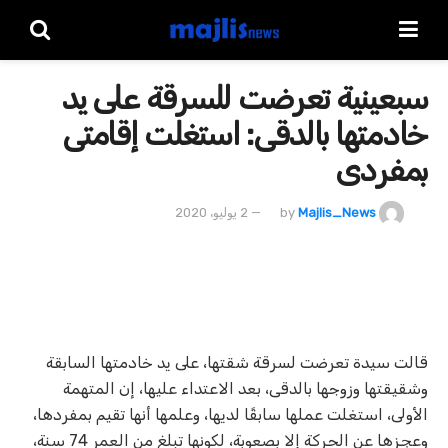
سبعينية تعرضت للسرقة على يد
خادمتها بالدقى: استغلت إقامتى
بمفردى
Majlis_News
by
2 يوليو، 2020
قالت سيدة تعرضت لسرقة شقتها، على يد خادمتها السابقة
وشقيقتها وزوجها بالدقى، بعد الاعتداء عليها، إن المتهمة
الأولى، استغلت عملها سابقًا لديها، وعلمها أنها تقيم بمفردها،
وعجزها عن الحركة إلا بصعوبة، لكونها تبلغ من العمر 74 سنة،