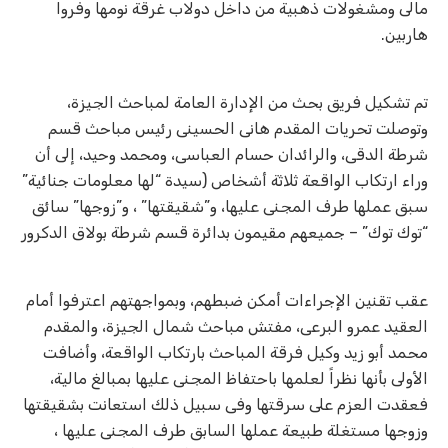
مالى ومشغولات ذهبية من داخل دولاب غرقة نومها وفروا
هاربين.
تم تشكيل فريق بحث من الإدارة العامة لمباحث الجيزة،
وتوصلت تحريات المقدم هانى الحسينى رئيس مباحث قسم
شرطة الدقى، والرائدان حسام العباسى، ومحمد وحيد، إلى أن
وراء ارتكاب الواقعة ثلاثة أشخاص (سيدة “لها معلومات جنائية”
سبق عملها طرف المجنى عليها، و”شقيقتها” ، و”زوجها” سائق
“توك توك” – جميعهم مقيمون بدائرة قسم شرطة بولاق الدكرور
عقب تقنين الإجراءات أمكن ضبطهم، وبمواجهتهم اعترفوا أمام
العقيد عمرو البرعى، مفتش مباحث شمال الجيزة، والمقدم
محمد أبو زيد وكيل فرقة المباحث بارتكاب الواقعة، وأضافت
الأولى بأنها نظراً لعلمها باحتفاظ المجنى عليها بمبالغ مالية،
فعقدت العزم على سرقتها وفى سبيل ذلك استعانت بشقيقتها
وزوجها مستغلة طبيعة عملها السابق طرف المجنى عليها ،