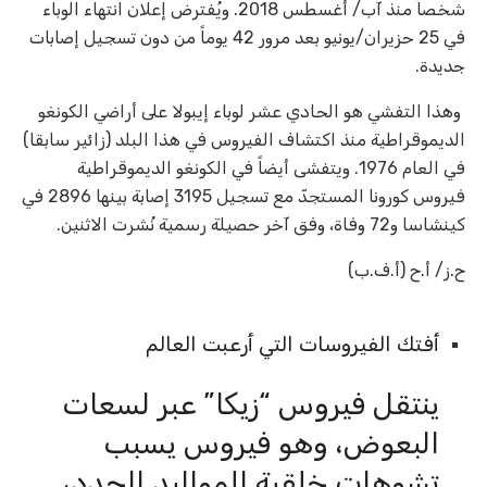
شخصاً منذ آب/ أغسطس 2018. ويُفترض إعلان انتهاء الوباء
في 25 حزيران/يونيو بعد مرور 42 يوماً من دون تسجيل إصابات
جديدة.
وهذا التفشي هو الحادي عشر لوباء إيبولا على أراضي الكونغو
الديموقراطية منذ اكتشاف الفيروس في هذا البلد (زائير سابقا)
في العام 1976. ويتفشى أيضاً في الكونغو الديموقراطية
فيروس كورونا المستجدّ مع تسجيل 3195 إصابة بينها 2896 في
كينشاسا و72 وفاة، وفق آخر حصيلة رسمية نُشرت الاثنين.
ح.ز/ أ.ح (أ.ف.ب)
أفتك الفيروسات التي أرعبت العالم
ينتقل فيروس “زيكا” عبر لسعات
البعوض، وهو فيروس يسبب
تشوهات خلقية للمواليد الجدد،