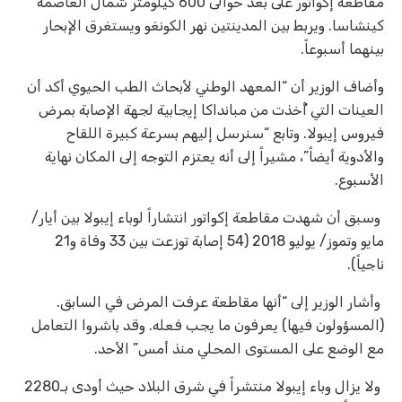
مقاطعة إكواتور على بعد حوالى 600 كيلومتر شمال العاصمة
كينشاسا. ويربط بين المدينتين نهر الكونغو ويستغرق الإبحار
بينهما أسبوعاً.
وأضاف الوزير أن “المعهد الوطني لأبحاث الطب الحيوي أكد أن
العينات التي أُخذت من مبانداكا إيجابية لجهة الإصابة بمرض
فيروس إيبولا. وتابع “سنرسل إليهم بسرعة كبيرة اللقاح
والأدوية أيضاً”، مشيراً إلى أنه يعتزم التوجه إلى المكان نهاية
الأسبوع.
وسبق أن شهدت مقاطعة إكواتور انتشاراً لوباء إيبولا بين أيار/
مايو وتموز/ يوليو 2018 (54 إصابة توزعت بين 33 وفاة و21
ناجياً).
وأشار الوزير إلى “أنها مقاطعة عرفت المرض في السابق.
(المسؤولون فيها) يعرفون ما يجب فعله. وقد باشروا التعامل
مع الوضع على المستوى المحلي منذ أمس” الأحد.
ولا يزال وباء إيبولا منتشراً في شرق البلاد حيث أودى بـ2280