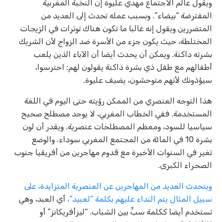
ويقول عالم الاجتماع مهدي عليوة إن النخبة المغربية
المفترضة “بيضاء”. وبسبب عمله تحدث إلى العديد من
المتضررين ويقول إنه غالبا ما تكون هناك توترات في الزيجات
المختلطة، حيث يكون جزء من الأسرة ضد الزواج لأن الشريك
بشرته داكنة. ويمكن أن يحدث أيضا أن الآباء الذين يلعب
أطفالهم مع طفل ذي بشرة داكنة يقولون لهم: احترسوا،
سيؤذونك لأنهم متوحشون، يضيف عليوة.
هذا التوجه العنصري من الممكن رؤيته حتى اليوم في اللغة
المستخدمة. ففي الخطاب المغربي، لا يوجد مصطلح صحيح
سياسيا للسود، ومعظم المصطلحات عنصرية. ويقدر أن لون
بشرة 10 في المائة من المجتمع المغربي سوداء. والوضع
تغير في السنوات الأخيرة مع قدوم مهاجرين من أفريقيا جنوب
الصحراء الكبرى.
ويتحدث العديد من المهاجرين عن العنصرية المتزايدة، على
سبيل المثال يتم النداء عليهم بكلمة “لعبيد”،
أي العبد، وهي
تستخدم أيضا ككلمة سبٍّ بين الشباب. “ليزأفريكانز” أو