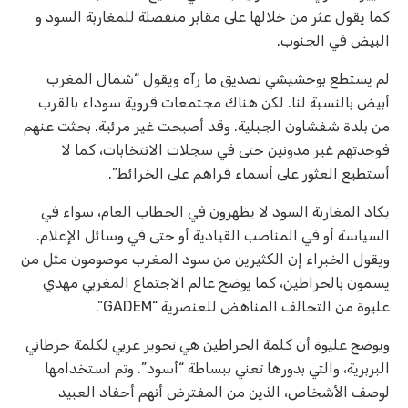
كما يقول عثر من خلالها على مقابر منفصلة للمغاربة السود و
البيض في الجنوب.
لم يستطع بوحشيشي تصديق ما رآه ويقول “شمال المغرب
أبيض بالنسبة لنا. لكن هناك مجتمعات قروية سوداء بالقرب
من بلدة شفشاون الجبلية. وقد أصبحت غير مرئية. بحثت عنهم
فوجدتهم غير مدونين حتى في سجلات الانتخابات، كما لا
أستطيع العثور على أسماء قراهم على الخرائط”.
يكاد المغاربة السود لا يظهرون في الخطاب العام، سواء في
السياسة أو في المناصب القيادية أو حتى في وسائل الإعلام.
ويقول الخبراء إن الكثيرين من سود المغرب موصومون مثل من
يسمون بالحراطين، كما يوضح عالم الاجتماع المغربي مهدي
عليوة من التحالف المناهض للعنصرية “GADEM”.
ويوضح عليوة أن كلمة الحراطين هي تحوير عربي لكلمة حرطاني
البربرية، والتي بدورها تعني ببساطة “أسود”. وتم استخدامها
لوصف الأشخاص، الذين من المفترض أنهم أحفاد العبيد