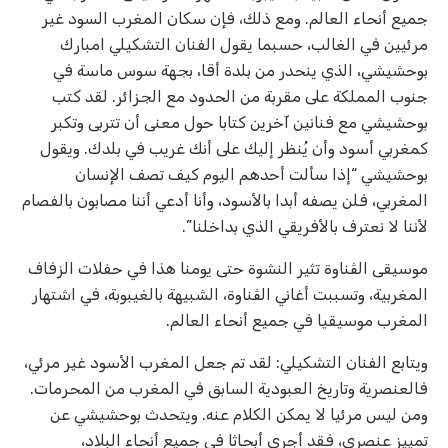
جميع أنحاء العالم. ومع ذلك، فإن سكان المغرب السود غير
مرئيين في الغالب، حسبما يقول الفنان التشكيلي امبارك
بوحشيشي، الذي ينحدر من بلدة أقا، بجهة سوس ماسة في
جنوب المملكة على مقربة من الحدود مع الجزائر. لقد كتب
بوحشيشي مع فنانين آخرين كتابا حول معنى أن تتربى وتكبر
كمغربي أسود وأن يُنظر إليك على أنك غريب في بلدك. ويقول
بوحشيشي “إذا سألت أحدهم اليوم كيف تصف الإنسان
المغربي، فلن يصفه أبدا بالأسود، وأنا أدعي أننا مصابون بالفصام
لأننا لا نعترف بالأفريقي الذي بداخلنا”.
موسيقى الڨناوة تثير النشوة حتى يومنا هذا في حفلات الزفاف
المغربية، وتسببت أغاني الڨناوة، الشبيهة بالغيبوبة، في اشتهار
المغرب موسيقيا في جميع أنحاء العالم.
ويتابع الفنان التشكيلي: لقد تم جعل المغرب الأسود غير مرئي،
فالعنصرية وتاريخ العبودية السابق في المغرب من المحرمات.
ومن ليس مرئيا لا يمكن الكلام عنه. ويتحدث بوحشيشي عن
تمييز عنصري، فقد أجرى أبحاثا في جميع أنحاء البلاد،