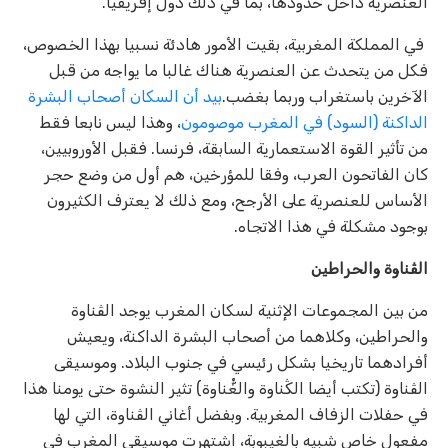
العنصرية داخل حدودها، بما في ذلك دول إفريقيا.
في المملكة المغربية، بقيت الأمور هادئة نسبيا بهذا الخصوص،
فكل من يتحدث عن العنصرية هناك غالبا ما يواجه من قبل
الآخرين باستغراب وربما بغضب.
بيد أن السكان أصحاب البشرة
الداكنة (السود) في المغرب موصومون
، وهذا ليس نابعا فقط
من تأثير القوة الاستعمارية السابقة، فرنسا. فقبل الأوروبيين،
كان الفاتحون العرب، وفقا للمؤرخين، هم أول من وضع حجر
الأساس للعنصرية على الأرجح، ومع ذلك لا يعترف الكثيرون
بوجود مشكلة في هذا الاتجاه.
الڨناوة والحراطين
من بين المجموعات الإثنية لسكان المغرب يوجد الڨناوة
والحراطين، وكلاهما من أصحاب البشرة الداكنة، ويعيش
أفرادهما تاريخيا بشكل رئيسي في جنوب البلاد. وموسيقى
الڨناوة (تكتب أيضا الڭناوة والغّْناوة) تثير النشوة حتى يومنا هذا
في حفلات الزفاف المغربية. وبفضل أغاني الڨناوة، التي لها
مفعول خاص شبيه بالغيبوبة، اشتهرت موسيقى المغرب في