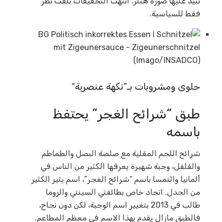
نبيذ عليها صورة هتلر. انتهت التحقيقات بلفت نظر
فقط للسياسية.
حلوى ومشروبات بـ”نكهة عنصرية”
طبق “شرائح الغجر” يحتفظ
باسمه
شرائح اللحم المقلية مع صلصة البصل والطماطم
والفلفل، وجبة شهيرة يعرفها الكثير من الناس في
ألمانيا والنمسا باسم “شرائح الغجر”، اسم يثير الكثير
من الجدل. اتحاد خاص بطائفتي السينتي والروما
طالب في 2013 بتغيير اسم الوجبة، لكن دون نجاح،
فالطبق مازال يقدم بهذا الاسم في معظم المطاعم.