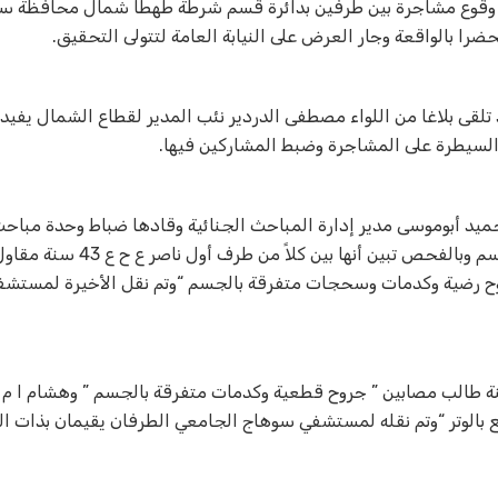
لى إثر وقوع مشاجرة بين طرفين بدائرة قسم شرطة طهطا شمال محافظة 
را بالواقعة وجار العرض على النيابة العامة لتتولى التحقيق.
لقى بلاغا من اللواء مصطفى الدردير نئب المدير لقطاع الشمال يفيد 
لسيطرة على المشاجرة وضبط المشاركين فيها.
حميد أبوموسى مدير إدارة المباحث الجنائية وقادها ضباط وحدة مبا
شرطة طهطا بوجود مشاجرة دائرة القسم أنتقل مأمور وضباط القسم وبا
3 سنة مدرسة مصابين ” جروح رضية وكدمات وسحجات متفرقة بالجسم “وتم نقل الأخيرة لم
ع بالوتر “وتم نقله لمستشفي سوهاج الجامعي الطرفان يقيمان بذات الن