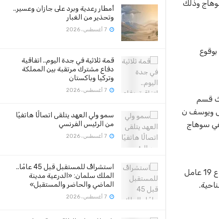
سوهاج وذلك
أمطار رعدية وبرد على جازان وعسير..
وتحذير من الغبار
7 أغسطس، 2026
بوقوع
قمة ثلاثية في جدة اليوم.. اتفاقية
دفاع مشترك مرتقبة بين المملكة
وتركيا وباكستان
7 أغسطس، 2026
حث قسم
لفحص تبين أنها بين كلاً من طرف أول ناصر ع ح ع 43 سنة مقاول ويوسف ن
سمو ولي العهد يتلقى اتصالًا هاتفيًا
ستشفي سوهاج
من الرئيس الفرنسي
7 أغسطس، 2026
استشرافٌ للمستقبل قبل 45 عامًا..
وبين طرف ثان فاطمة م ع 60 سنة ربة منزل وإبراهيم ا م ع 16 سنة طالب مصابين ” جروح قطعية وكدمات متفرقة بالجسم ” وهشام ا م ع 19 عامل
الملك سلمان: «الدرعية مدينة
احية.
الماضي والحاضر والمستقبل»
7 أغسطس، 2026