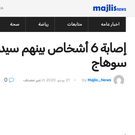
CA
اخبار عامه
متابعات
رياضة
صحة
إصابة 6 أشخاص بينهم
سوهاج
0
Majlis_News
by
21 يونيو، 2020
in
غير مصنف