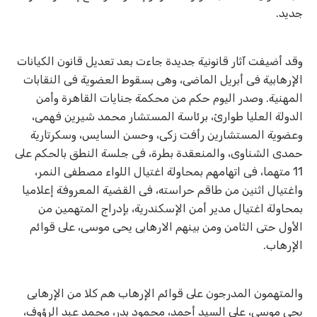
جديد.
وقد أضيفت آثار قانونية جديدة جاءت بعد تعديل قانون الكيانات
الإرهابية فى أبريل الماضى، وهى بسقوط العضوية فى النقابات
المهنية. وصدر اليوم حكم من محكمة جنايات القاهرة وأمن
الدولة العليا طوارئ، برئاسة المستشار محمد شيرين فهمى،
وعضوية المستشارين رأفت زكى، وحسن السايس، وسكرتارية
حمدى الشناوى، والمنعقدة بطرة، فى جلسة النطق بالحكم على
11 متهما، فى اتهامهم بمحاولة اغتيال اللواء مصطفى النمر،
واغتيال اثنين من طاقم حراسته، فى القضية المعروفة إعلاميا
بمحاولة اغتيال مدير أمن الإسكندرية، بإدراج المتهمين من
الأول حتى الثامن ومن بينهم الارهابى يحى موسى، على قوائم
الإرهاب.
والمتهمون المدرجون على قوائم الإرهاب هم كلا من الإرهابى
يحى موسى، على السيد أحمد، محمود بدر، محمد عبد الرؤوف،