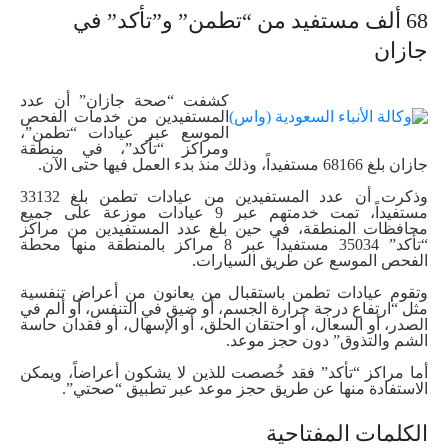
68 ألف مستفيد من “تطمن” و”تأكد” في
جازان
كشفت “صحة جازان” أن عدد
المستفيدين من خدمات الفحص
الموسع عبر عيادات “تطمن”،
ومراكز “تأكد”، في منطقة
جازان بلغ 68166 مستفيداً، وذلك منذ بدء العمل فيها حتى الآن.
وذكرت أن عدد المستفيدين من عيادات تطمن بلغ 33132
مستفيداً، تمت خدمتهم عبر 9 عيادات موزعة على جميع
محافظات المنطقة، في حين بلغ عدد المستفيدين من مراكز
“تأكد” 35034 مستفيداً عبر 8 مراكز بالمنطقة منها محطة
الفحص الموسع عن طريق السيارات.
وتقوم عيادات تطمن باستقبال من يعانون من أعراض تنفسية
مثل “ارتفاع درجة حرارة الجسم، أو ضيق في التنفس، أو ألم في
الصدر، أو السعال، أو احتقان الحلق، أو الإسهال، أو فقدان حاسة
الشم والتذوق” دون حجز موعد.
أما مراكز “تأكد” فقد خُصصت للذين لا يشكون أعراضاً، ويمكن
الاستفادة منها عن طريق حجز موعد عبر تطبيق “صحتي”.
الكلمات المفتاحية