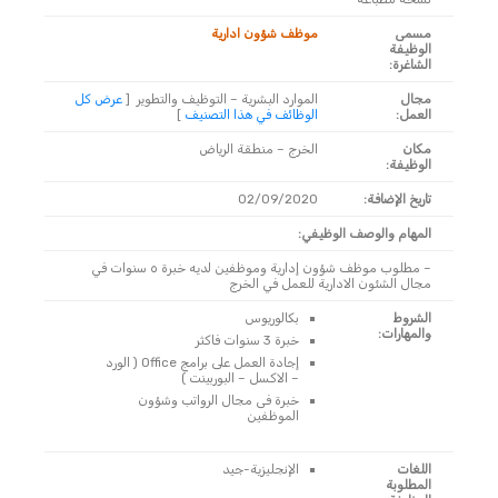
مسمى
موظف شؤون ادارية
الوظيفة
الشاغرة:
مجال
الموارد البشرية – التوظيف والتطوير
[
عرض كل
العمل:
الوظائف في هذا التصنيف
]
مكان
الخرج – منطقة الرياض
الوظيفة:
تاريخ الإضافة:
02/09/2020
المهام والوصف الوظيفي:
– مطلوب موظف شؤون إدارية وموظفين لديه خبرة ٥ سنوات في
مجال الشئون الادارية للعمل في الخرج
الشروط
بكالوريوس
والمهارات:
خبرة 3 سنوات فاكثر
إجادة العمل على برامج Office ( الورد
– الاكسل – البوربينت )
خبرة فى مجال الرواتب وشؤون
الموظفين
اللغات
الإنجليزية-جيد
المطلوبة