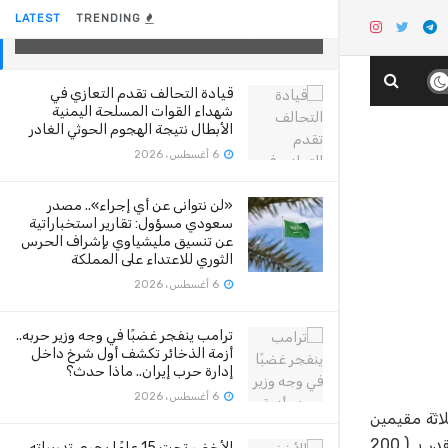
امتهنوا سرقة «بطاريات» أبراج الاتصالات
LATEST
TRENDING
2 سبتمبر، 2020
قيادة التحالف تقدم التعازي في
شهداء القوات المسلحة اليمنية
الأبطال نتيجة الهجوم الحوثي الغادر
6 أغسطس، 2026
«لن نتوانى عن أي إجراء».. مصدر
سعودي مسؤول: تقارير استخباراتية
عن تنسيق مليشياوي بإشراف الحرس
الثوري للاعتداء على المملكة
6 أغسطس، 2026
ترامب ينفجر غضبًا في وجه وزير حربه..
أزمة الذخائر تكشف أول شرخ داخل
إدارة حرب إيران.. ماذا حدث؟
6 أغسطس، 2026
اثة مقيمين
من الجنسية المصرية في العقد الرابع من العمر، تورطوا بسرقة (14) بطارية ومولد كهربائي تعود لأبراج عدد من شركات اتصالات بقيمة تقدر بـ ( 200
الأخضر تحت 15 عامًا يجري تدريباته