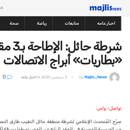
CA
اخبار عامه
متابعات
رياضة
صحة
شرطة 
«بطاريات» أبراج الاتصالات
0
Majlis_News
by
2 سبتمبر، 2020
in
اخبار عامه
تواصل- واس:
صرّح المُتحدث الإعلامي لشرطة منطقة حائل النقيب طارق النصار