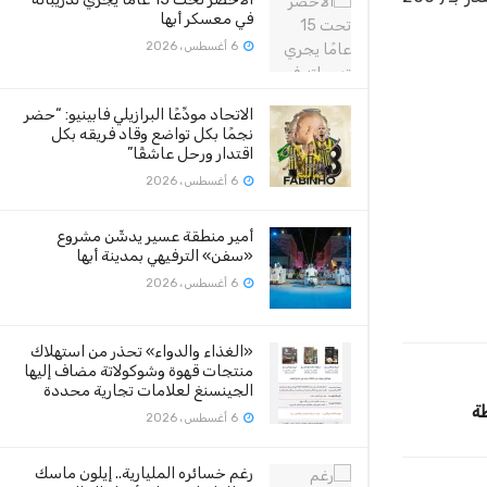
في معسكر أبها
6 أغسطس، 2026
الاتحاد مودِّعًا البرازيلي فابينيو: “حضر
نجمًا بكل تواضع وقاد فريقه بكل
اقتدار ورحل عاشقًا”
6 أغسطس، 2026
أمير منطقة عسير يدشّن مشروع
«سفن» الترفيهي بمدينة أبها
6 أغسطس، 2026
«الغذاء والدواء» تحذر من استهلاك
منتجات قهوة وشوكولاتة مضاف إليها
الجينسنغ لعلامات تجارية محددة
6 أغسطس، 2026
رغم خسائره المليارية.. إيلون ماسك