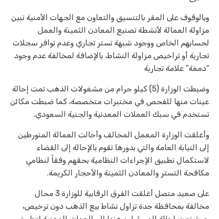
وبالوقوف على المقر بالتنسيق والتعاون مع الجهات الأمنية تبين
مزاولة العمالة لأنشطة تصنيع المعادن الثمينة والعمل
لحسابهم الخاص ووجود شبهة تستر تجاري وعدم توافر سجلات
تجارية أو تراخيص مزاولة النشاط، بالإضافة لمخالفة عدم وجود
“دمغة” علامة تجارية
وضبطت الوزارة (5) كيلو جرام من مشغولات الذهب تمت إحالة
عينات منها للفحص في مختبرات متخصصة، كما ضبطت مكائن
تستخدم في سبك العملات المعدنية والجنية السعودي.
وأغلقت الوزارة المعمل المخالف وأحالت العمالة المتورطين
إلى النيابة العامة والتي بدورها تقوم بالإحالة إلى القضاء
لاستكمال تطبيق الإجراءات النظامية بحقهم وفقاً لنظامي
مكافحة التستر والمعادن الثمينة والأحجار الكريمة.
على صعيد متصل أغلقت الفرق الرقابية للوزارة 3 محال
مخالفة بمحافظة جدة تزاول نشاط بيع الذهب دون ترخيص،
حيث تمت إحالة المسؤولين عنها إلى الجهات المعنية لتطبيق