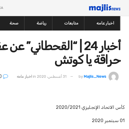
CA
اخبار عامه
متابعات
رياضة
صحة
أخبار 24 | “القحطاني”
حراقة يا كوتش
0
Majlis_News
by
31 أغسطس، 2020
in
اخبار عامه
كأس الاتحاد الإنجليزي 2020/2021
01 سبتمبر 2020