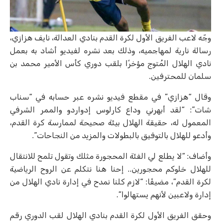
وجّه لاعب الفريق الأول لكرة القدم بنادي العدالة، نايف هزازي،
رسالة نارية لمهاجميه، وذلك بعد نشره لفيديو أشاد به بعمل
نادي الهلال المُتوج مؤخرًا بلقب دوري كأس الأمير محمد بن
سلمان للمحترفين.
وقال “هزازي” في مقطع فيديو نشره عبر حسابه في “سناب
شات”: “لقد أبهرني وداع كارلوس إدواردو والممر الشرفي
المعمول له، حقيقة الهلال بيئة صحيحة لممارسة كرة القدم،
وأدعو للهلال بالتوفيق بالبطولات والمزيد من النجاحات”.
وأضاف: “لا يطلع لي الفئة المحجورة مثلك وتقول تلمح للانتقال
للهلال خلوكم محجورين.. إحنا هنا نتكلم عن الروح الرياضية
لكرة القدم”، مضيفًا: “لازم كلنا نمدح في إدارة نادي الهلال من
إدارة ولاعبين لأنهم يستهالوا”.
وحقق الفريق الأول لكرة القدم بنادي الهلال لقب الدوري رقم