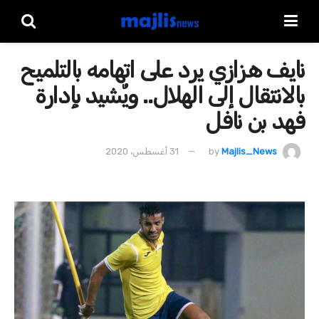
نايف هزازي يرد على اتهامه بالتلميح
بالانتقال إلى الهلال.. ويٌشيد بإدارة
فهد بن نافل
Majlis_News
by
31 أغسطس، 2020