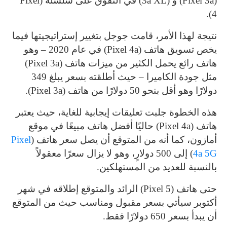
(Pixel 3a) و (3a XL) في التفوق على سلسلة (Pixel
4).
نتيجة لهذا الأمر، قامت جوجل بتغيير إستراتيجيتها فيما
يخص تسويق هاتف (Pixel 4a) في عام 2020 – وهو
هاتف رائع يحمل الكثير من ميزات هاتف (Pixel 3a)
مثل جودة الكاميرا – حيث أطلقته بسعر يبلغ 349
دولارًا وهو أقل بنحو 50 دولارًا من هاتف (Pixel 3a).
هذه الخطوة جلبت تعليقات إيجابية للغاية، حيث يعتبر
هاتف (Pixel 4a) حاليًا أفضل هاتف مبيعًا في موقع
أمازون، كما أنه من المتوقع أن يصل سعر هاتف (
Pixel
4a 5G
) إلى 500 دولارٍ، وهو لا يزال سعرًا معقولاً
بالنسبة للعديد من المستهلكين.
حتى هاتف (Pixel 5) الرائد والمتوقع إطلاقه في شهر
أكتوبر سيأتي بسعر مقبول ومناسب حيث من المتوقع
أن يبدأ بسعر 650 دولارًا فقط.