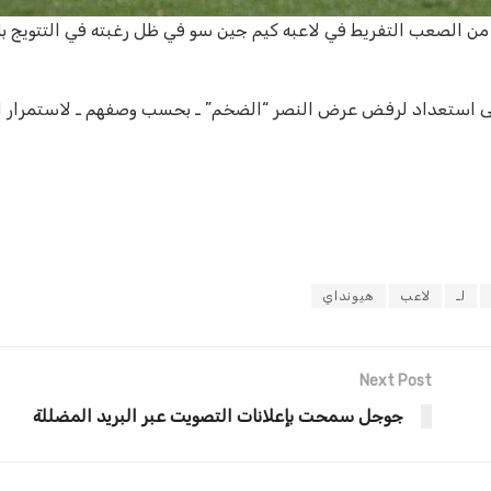
 من الصعب التفريط في لاعبه كيم جين سو في ظل رغبته في التتويج ب
 نادي جيونبك هيونداي على استعداد لرفض عرض النصر “الضخم” ـ بحسب وصفهم ـ لاستمرا
لـ
لاعب
هيونداي
Next Post
جوجل سمحت بإعلانات التصويت عبر البريد المضللة