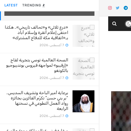
الكوري لـ “النصر”
LATEST
TRENDING
29 أغسطس، 2020
«درع ثلاثي» و«تحالف تاريخي».. هكذا
احتفى إعلام أنقرة وإسلام آباد
بـ«اتفاقية مكة للدفاع المشترك»
7 أغسطس، 2026
الصحة العالمية توصي بتجربة لقاح
«إرفيبو» لمواجهة فيروس بونديبوجيو
بالكونغو
7 أغسطس، 2026
برعاية أمير الباحة وتشريف السديس..
“بر بني حسن” تكرّم الفائزين بجائزة
رواد العمل التطوعي في نسختها
الرابعة
7 أغسطس، 2026
صقارة فرنسية: المملكة وجهة عالمية