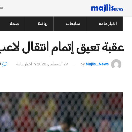
CA
اخبار عامه
متابعات
رياضة
صحة
عقبة تعيق إتمام انتقال لاعب
0
Majlis_News
by
29 أغسطس، 2020
in
اخبار عامه