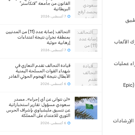
القانون من جامعة “لانكاستر”
البريطانية
7 أغسطس، 2026
التطبيق
التحالف: إصابة عدد (11) من المدنيين
بمنطقة نجران نتيجة اعتداءات
يضر بمحرك الألعاب
إرهابية حوثية
7 أغسطس، 2026
إجراء عمليات
قيادة التحالف تقدم التعازي في
شهداء القوات المسلحة اليمنية
الأبطال نتيجة الهجوم الحوثي الغادر
6 أغسطس، 2026
وقالت شركة آبل: إنها ستسمح للعبة فورتنايت (Fortnite) بالعودة إلى المتجر إذا قامت (Epic Games) بإزالة ميزة الدفع المباشر، لكن (Epic
«لن نتوانى عن أي إجراء».. مصدر
سعودي مسؤول: تقارير استخباراتية
عن تنسيق مليشياوي بإشراف الحرس
الثوري للاعتداء على المملكة
دمًا، وهي الإرشادات
6 أغسطس، 2026