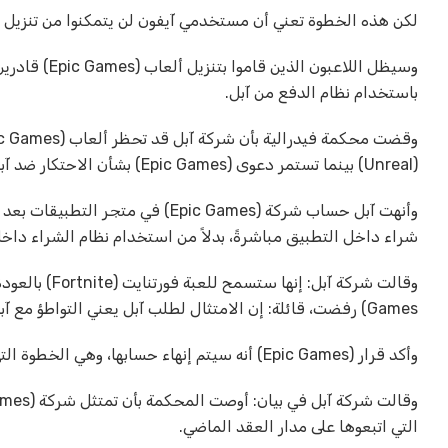
لكن هذه الخطوة تعني أن مستخدمي آيفون لن يتمكنوا من تنزيل فورتنايت أو ألعاب (Epic Games) ا
وسيظل اللاعب
باستخدام نظام الدفع من آبل.
(Unreal) بينما تستمر دعوى (Epic Games) بشأن الاحتكار ضد آبل.
وأنهت آبل حساب شركة (Epic Games
شراء داخل التطبيق مباشرةً، بدلاً من استخدام نظام الشراء داخل التطب
Games) رفضت، قائلة: إن الامتثال لطلب آبل يعني التواطؤ مع آبل للحفاظ على احتكارها للمدفوعات داخل التطبيق على (iOS).
وأكد قرار (Epic Games) أنه سيتم إنهاء حسابها، وهي الخطوة التي اتخذتها شركة آبل الآن.
التي اتبعوها على مدار العقد الماضي.