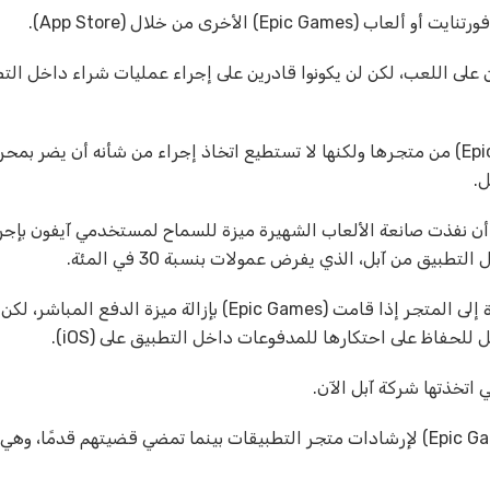
لأخرى من خلال (App Store).
ون الذين قاموا بتنزيل ألعاب (Epic Games) قادرين على اللعب، لكن لن يكونوا قادرين على إجراء عمليات شراء داخل 
وقضت محكمة فيدرالية بأن شركة آبل قد تحظر ألعاب (Epic Games) من متجرها ولكنها لا تستطيع اتخاذ إجراء من شأنه أن 
) في متجر التطبيقات بعد أن نفذت صانعة الألعاب الشهيرة ميزة للسماح لمستخدمي آيفون ب
يق من آبل، الذي يفرض عمولات بنسبة 30 في المئة.
وقالت شركة آبل في بيان: أوصت المحكمة بأن تمتثل شركة (Epic Games) لإرشادات متجر التطبيقات بينما تمضي قضيتهم ق