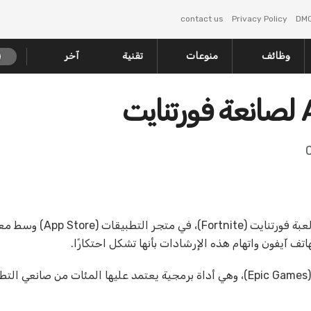
contact us
Privacy Policy
DM
وظائف
منوعات
تقنية
آخر
آبل أنها أنهت حساب شركة (Epic Games)، صانعة لعبة فورتنا
 آيفون واتهام هذه الإرشادات بأنها تشكل احتكارًا.
وأوضحت آبل أن تحركها لن يؤثر على محرك الألعاب (Unreal) من (Epic Games)، وهي أداة برمجية يعتمد عليها المئات من صان