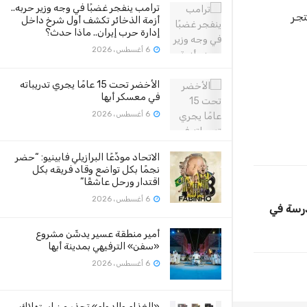
ترامب ينفجر غضبًا في وجه وزير حربه..
 متجر
أزمة الذخائر تكشف أول شرخ داخل
إدارة حرب إيران.. ماذا حدث؟
6 أغسطس، 2026
الأخضر تحت 15 عامًا يجري تدريباته
في معسكر أبها
6 أغسطس، 2026
الاتحاد مودِّعًا البرازيلي فابينيو: “حضر
نجمًا بكل تواضع وقاد فريقه بكل
اقتدار ورحل عاشقًا”
6 أغسطس، 2026
أول مدرسة في
أمير منطقة عسير يدشّن مشروع
«سفن» الترفيهي بمدينة أبها
6 أغسطس، 2026
«الغذاء والدواء» تحذر من استهلاك