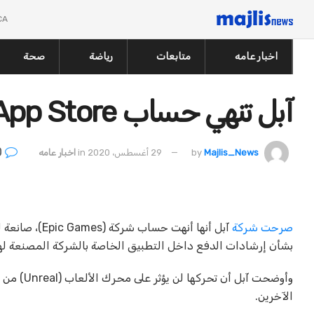
CA
اخبار عامه
متابعات
رياضة
صحة
آبل تنهي حساب App Store لصانعة فورتنايت
0
Majlis_News
by
29 أغسطس، 2020
in
اخبار عامه
صرحت
شركة
بشأن إرشادات الدفع داخل التطبيق الخاصة بالشركة المصنعة لهاتف
الآخرين.