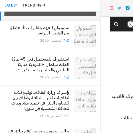
فورتنايت
LATEST
TRENDING
29 أغسطس، 2020
سمو ولي العهد يتلقى اتصالًا هاتفيًا
من الرئيس الفرنسي
7 أغسطس، 2026
استشرافٌ للمستقبل قبل 45 عامًا..
الملك سلمان: «الدرعية مدينة
الماضي والحاضر والمستقبل»
7 أغسطس، 2026
بإشراف وزارة الطاقة.. توقيع ثلاث
يت (Fortnite)، في متجر التطبيقات (App Store) وسط معركة قانونية
اتفاقيات لشراء الطاقة واتفاقيتين
للتعاون الفني في تنفيذ مشروعات
للطاقة الشمسية في سوريا
7 أغسطس، 2026
عي التطبيقات
طالب سعودي يحصد أرفع جائزة في