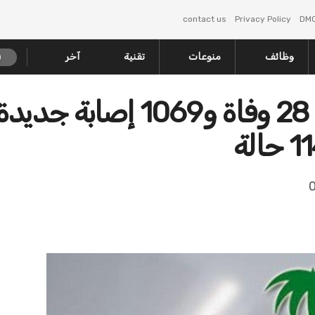
contact us
Privacy Policy
DM
وظائف
منوعات
تقنية
آخر
أخبار 24 | “الصحة”: تسجيل 28 وفاة و1069 إصابة جدي