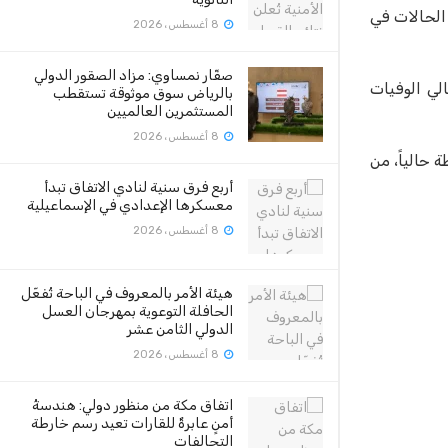
ضية، ليرتفع إجمالي عدد الحالات في
8 أغسطس، 2026
صقّار نمساوي: مزاد الصقور الدولي
لة وفاة جديدة، ليرتفع إجمالي الوفيات
بالرياض سوق موثوقة تستقطب
المستثمرين العالميين
8 أغسطس، 2026
افين إلى 287403 حالات، لافتة إلى أن هناك 21708 حالات نشطة حالياً، من
أربع فرق سنية لنادي الاتفاق تبدأ
معسكرها الإعدادي في الإسماعيلية
8 أغسطس، 2026
هيئة الأمر بالمعروف في الباحة تُفعّل
الحافلة التوعوية بمهرجان العسل
الدولي الثامن عشر
8 أغسطس، 2026
اتفاق مكة من منظور دولي: هندسةُ
أمنٍ عابرةٌ للقارات تعيد رسم خارطة
التحالفات