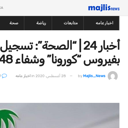
CA
اخبار عامه
متابعات
رياضة
صحة
بفيروس “كورونا” وشفاء 1148 حالة
0
Majlis_News
by
28 أغسطس، 2020
in
اخبار عامه