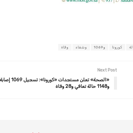
لة
كورونا
و1069
وشفاء
وفاة
Next Post
«الصحة» تعلن مستجدات «كو
و1148 حالة تعافي و28 وفاة