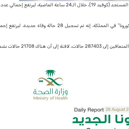
اليوم (الجمعة) تسجيل 1069 حالة إصابة مؤكدة بفيروس “كورونا” المستجد (كوفيد 19)، خلال الـ24 ساعة الما
وقالت الوزارة في تقريرها اليومي الخاص بمستجدات فيروس “كورونا” في المملكة، إنه تم تسجيل 28 حا
وأبانت أنه تم تسجيل 1148 حالة تعافٍ جديدة، ليصل إجمالي عدد المتع