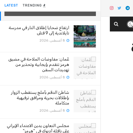
وشفاء 1148 حالة
LATEST
TRENDING
28 أغسطس، 2020
ارتفاع ضحايا إطلاق النار في مدرسة
تايلاندية إلى 9 قتلى
8 أغسطس، 2026
دة
عُمان: مفاوضات الملاحة في مضيق
هرمز تتقدم بإيجابية وتحذير من
تهديدات السفن
8 أغسطس، 2026
شاطئ الدقم بأملج يستقطب الزوار
بإطلالات بحرية ومرافق ترفيهية
متكاملة
8 أغسطس، 2026
مجلس التعاون يدين الاعتداء الإيراني
على ناقلة أدنوك في “هرمز”