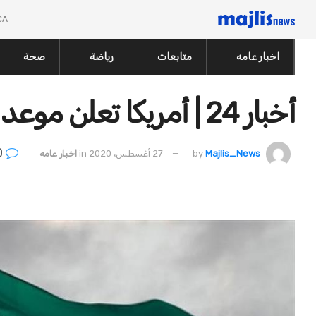
CA
اخبار عامه
متابعات
رياضة
صحة
أخبار 24 | أمريكا تعلن موعد فرض العقوبات على إيران
0
Majlis_News
by
27 أغسطس، 2020
in
اخبار عامه