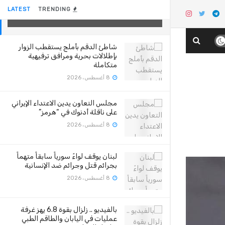
العقوبات على إيران
LATEST
TRENDING
27 أغسطس، 2020
شاطئ الدقم بأملج يستقطب الزوار
بإطلالات بحرية ومرافق ترفيهية
متكاملة
8 أغسطس، 2026
مجلس التعاون يدين الاعتداء الإيراني
على ناقلة أدنوك في “هرمز”
8 أغسطس، 2026
لبنان يوقف لواءً سورياً سابقاً متهماً
بجرائم قتل وجرائم ضد الإنسانية
8 أغسطس، 2026
بالفيديو .. زلزال بقوة 6.8 يهز غرفة
عمليات في اليابان والطاقم الطبي