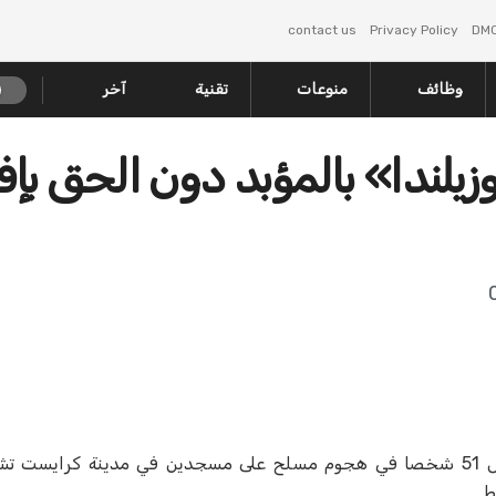
contact us
Privacy Policy
DM
وظائف
منوعات
تقنية
آخر
يلندا» بالمؤبد دون الحق بإف
حكمت محكمة نيوزيلندية الخميس على برنتون تارانت الذي قتل 51 شخصا في هجوم مسلح على مسجدين في مدينة 
ط.