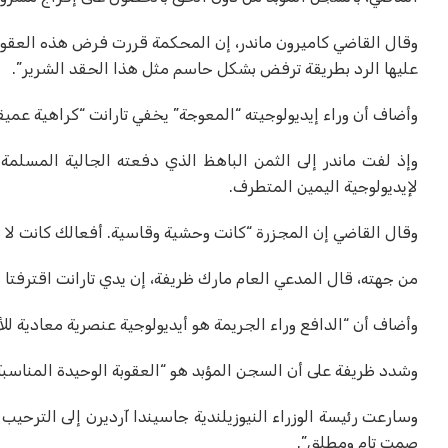
وقال القاضي كاميرون ماندر، إن المحكمة قررت فرض هذه العقوبة غي
عليها الرد بطريقة ترفض بشكل حاسم مثل هذا الحقد الشرير”.
وأضاف أن وراء إيديولوجيته “المعوجة” يخفي تارانت “كراهية عميق
وإذ لفت ماندر إلى الثمن الباهظ الذي دفعته الجالية المسلمة
لإيديولوجية اليمين المتطرف.
وقال القاضي إن المجزرة “كانت وحشية وقاسية. أفعالك كانت لا إن
من جهته، قال المدعي العام مارك ظريفة، إن يدي تارانت اقترفتا م
وأضاف أن “الدافع وراء الجريمة هو أيديولوجية عنصرية معادية للأج
وشدد ظريفة على أن السجن المؤبد هو “العقوبة الوحيدة المناسبة”
وسارعت رئيسة الوزراء النيوزيلندية جاسيندا آرديرن إلى الترحي
صمت تام ومطلق”.