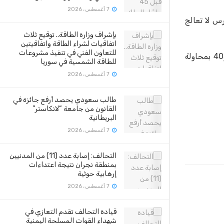
7 أغسطس، 2026
ار في الداخل والخارج العام الماضي بالطريقة التي تعاملت فيها مع المجزرة وضحاياها، إن “صدمة 15 مارس لا تعالج
بإشراف وزارة الطاقة.. توقيع ثلاث
اتفاقيات لشراء الطاقة واتفاقيتين
للتعاون الفني في تنفيذ مشروعات
وتارانت أسترالي يميني متطرف يتبنى نظرية تفوق العرق الأبيض، واعترف في مارس بكل التهم الموجهة إليه، وهي 51 تهمة بالقتل و40 بمحاولة
للطاقة الشمسية في سوريا
7 أغسطس، 2026
طالب سعودي يحصد أرفع جائزة في
القانون من جامعة “لانكاستر”
البريطانية
7 أغسطس، 2026
التحالف: إصابة عدد (11) من المدنيين
بمنطقة نجران نتيجة اعتداءات
إرهابية حوثية
7 أغسطس، 2026
قيادة التحالف تقدم التعازي في
شهداء القوات المسلحة اليمنية