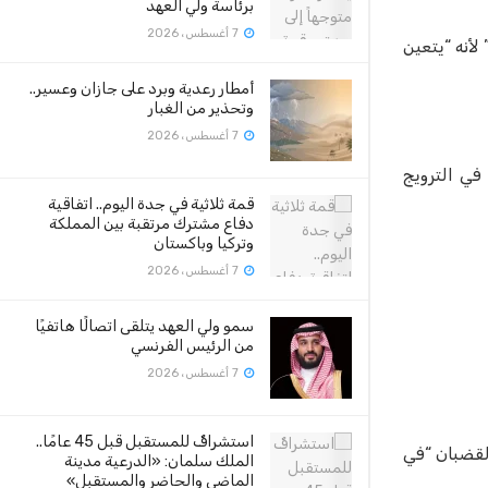
برئاسة ولي العهد
7 أغسطس، 2026
لأنه “يتعين
أمطار رعدية وبرد على جازان وعسير..
وتحذير من الغبار
7 أغسطس، 2026
في الترويج
قمة ثلاثية في جدة اليوم.. اتفاقية
دفاع مشترك مرتقبة بين المملكة
وتركيا وباكستان
7 أغسطس، 2026
سمو ولي العهد يتلقى اتصالًا هاتفيًا
من الرئيس الفرنسي
7 أغسطس، 2026
استشرافٌ للمستقبل قبل 45 عامًا..
لقضبان “في
الملك سلمان: «الدرعية مدينة
الماضي والحاضر والمستقبل»