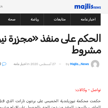
CA
اخبار عامه
متابعات
رياضة
صحة
الحكم على منفذ «مجزرة نيوز
مشروط
0
Majlis_News
by
27 أغسطس، 2020
in
اخبار عامه
تواصل – وكالات:
الماضي، بالسجن المؤبد من دون الحق بالحصول على إفراج مشرو