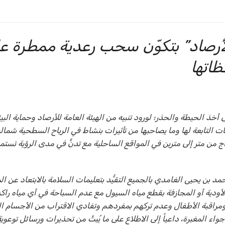
أرصاد” بتكوّن سحب رعدية ممطرة ع
اتها
خذ الحيطة والحذر؛ لورود تنبيه من الهيئة العامة للأرصاد وحماية البي
لتابعة لها وما يصاحبها من تأثيرات بنشاط في الرياح السطحية شمالية
تفاع للأمواج من متر إلى مترين في المواقع الساحلية مع تدنٍّ في مدى الرؤية تست
 بن يحيى الغامدي بالجميع التقيُّد بتعليمات السلامة بالابتعاد عن ال
الأودية أو المجازفة بقطع مياه السيول مع عدم السباحة في أي مياه راكد
 ومراقبة الأطفال وعدم تركهم بمفردهم وتفادي الاقتراب من الأجسام ا
ء المغبرة، داعياً إلى الاطلاع على ما يُبثّ من تحذيرات ورسائل توعوي