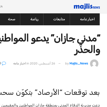
CA
اخبار عامه
متابعات
رياضة
صحة
“مدني جازان” يدعو المواطني
والحذر
0
Majlis_News
by
26 أغسطس، 2020
in
اخبار عامه
بعد توقعات “الأرصاد” بتكوّن سح
دعت مديرية الدفاع المدني بمنطقة جازان المواطنين والمقيمين إلى