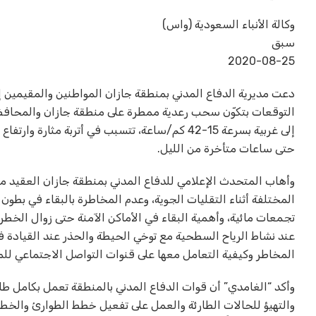
وكالة الأنباء السعودية (واس)
سبق
2020-08-25
دعت مديرية الدفاع المدني بمنطقة جازان المواطنين والمقيمين إلى
التوقعات بتكوّن سحب رعدية ممطرة على منطقة جازان والمحافظات 
إلى غربية بسرعة 15-42 كم/ساعة، تتسبب في أتربة م
حتى ساعات متأخرة من الليل.
وأهاب المتحدث الإعلامي للدفاع المدني بمنطقة جازان العقيد محم
المختلفة أثناء التقليات الجوية، وعدم المخاطرة بالبقاء في بطون
تجمعات مائية، وأهمية البقاء في الأماكن الآمنة حتى زوال الخط
عند نشاط الرياح السطحية مع توخي الحيطة والحذر عند القيادة في ا
المخاطر وكيفية التعامل معها على قنوات التواصل الاجتماعي للمديرية العامة لل
وأكد “الغامدي” أن قوات الدفاع المدني بالمنطقة تعمل بكامل طاق
والتهيؤ للحالات الطارئة والعمل على تفعيل خطط الطوارئ والخط