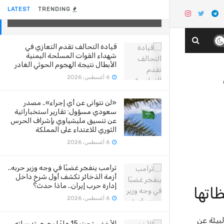
إلى أخذ الحيطة والحذر
LATEST
TRENDING
26 أغسطس، 2020
قيادة التحالف تقدم التعازي في
شهداء القوات المسلحة اليمنية
الأبطال نتيجة الهجوم الحوثي الغادر
6 أغسطس، 2026
«لن نتوانى عن أي إجراء».. مصدر
سعودي مسؤول: تقارير استخباراتية
عن تنسيق مليشياوي بإشراف الحرس
الثوري للاعتداء على المملكة
6 أغسطس، 2026
ترامب ينفجر غضبًا في وجه وزير حربه..
أزمة الذخائر تكشف أول شرخ داخل
إدارة حرب إيران.. ماذا حدث؟
اتها
6 أغسطس، 2026
بيئة عن
الأخضر تحت 15 عامًا يجري تدريباته