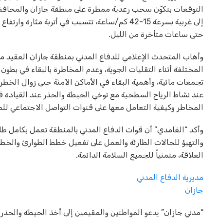
التوقعات بتكوّن سحب رعدية ممطرة على منطقة جازان والمحافظات 
إلى غربية بسرعة 15-42 كم/ساعة، تتسبب في أتربة م
حتى ساعات متأخرة من الليل.
وأهاب المتحدث الإعلامي للدفاع المدني بمنطقة جازان العقيد محم
المختلفة أثناء التقليات الجوية، وعدم المخاطرة بالبقاء في بطون
تجمعات مائية، وأهمية البقاء في الأماكن الآمنة حتى زوال الخط
عند نشاط الرياح السطحية مع توخي الحيطة والحذر عند القيادة في ا
المخاطر وكيفية التعامل معها على قنوات التواصل الاجتماعي للمديرية العامة لل
وأكد “الغامدي” أن قوات الدفاع المدني بالمنطقة تعمل بكامل طاق
والتهيؤ للحالات الطارئة والعمل على تفعيل خطط الطوارئ والخط
العلاقة، متمنياً للجميع السلامة الدائمة.
مديرية الدفاع المدني
جازان
“مدني جازان” يدعو المواطنين والمقيمين إلى أخذ الحيطة والحذر