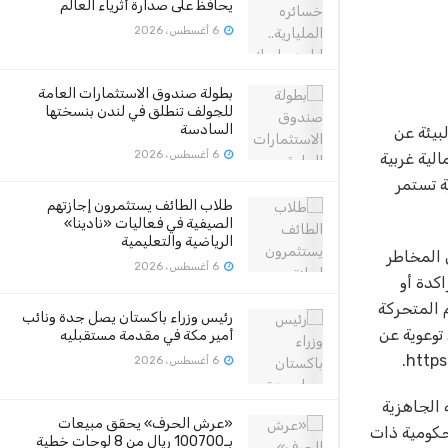
يحافظ على صدارة أثرياء العالم
6 أغسطس، 2026
بطولة صندوق الاستثمارات العامة
للجولف تنطلق في لندن بنسختها
السادسة
بيئة عن
6 أغسطس، 2026
لية غربية
ؤية تستمر
طلاب الطائف يستثمرون إجازتهم
الصيفية في فعاليات «نادينا»
الرياضية والتعليمية
 المخاطر
6 أغسطس، 2026
كدة أو
 المتحركة
رئيس وزراء باكستان يصل جدة ونائب
 توعوية عن
أمير مكة في مقدمة مستقبليه
6 أغسطس، 2026
 الجاهزية
«عرش الحرف» يحقق مبيعات
حكومية ذات
بـ100700 ريال من 8 لوحات خطية