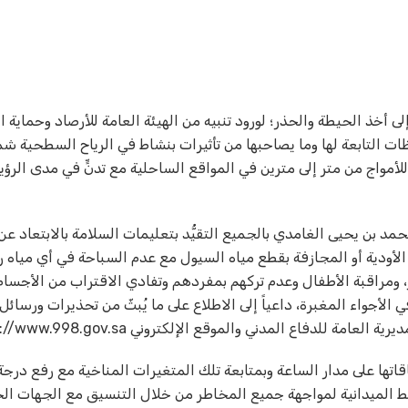
 أخذ الحيطة والحذر؛ لورود تنبيه من الهيئة العامة للأرصاد وحماية ال
التابعة لها وما يصاحبها من تأثيرات بنشاط في الرياح السطحية شما
ثارة وارتفاع للأمواج من متر إلى مترين في المواقع الساحلية مع تدنٍّ في مدى الر
د بن يحيى الغامدي بالجميع التقيُّد بتعليمات السلامة بالابتعاد عن
 الأودية أو المجازفة بقطع مياه السيول مع عدم السباحة في أي مياه را
ر، ومراقبة الأطفال وعدم تركهم بمفردهم وتفادي الاقتراب من الأجسام
لأجواء المغبرة، داعياً إلى الاطلاع على ما يُبثّ من تحذيرات ورسائل
دفاع المدني والموقع الإلكتروني https://www.998.gov.sa.
اتها على مدار الساعة وبمتابعة تلك المتغيرات المناخية مع رفع درجة
ط الميدانية لمواجهة جميع المخاطر من خلال التنسيق مع الجهات ال