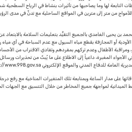
التابعة لها وما يصاحبها من تأثيرات بنشاط في الرياح السطحية شما
ثارة وارتفاع للأمواج من متر إلى مترين في المواقع الساحلية مع تدنٍّ في مدى الر
د بن يحيى الغامدي بالجميع التقيُّد بتعليمات السلامة بالابتعاد عن
 الأودية أو المجازفة بقطع مياه السيول مع عدم السباحة في أي مياه را
ر، ومراقبة الأطفال وعدم تركهم بمفردهم وتفادي الاقتراب من الأجسام
لأجواء المغبرة، داعياً إلى الاطلاع على ما يُبثّ من تحذيرات ورسائل
دفاع المدني والموقع الإلكتروني https://www.998.gov.sa.
اتها على مدار الساعة وبمتابعة تلك المتغيرات المناخية مع رفع درجة
ط الميدانية لمواجهة جميع المخاطر من خلال التنسيق مع الجهات ال