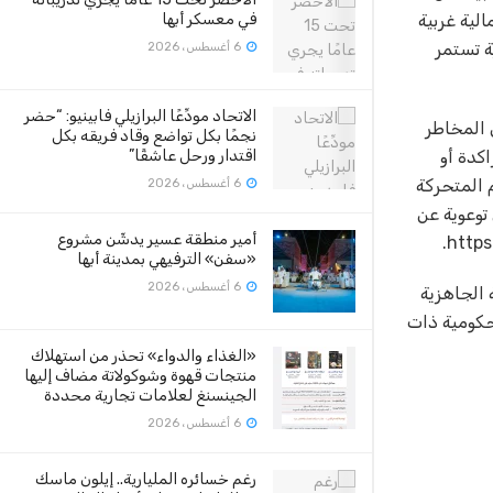
لية غربية
في معسكر أبها
ؤية تستمر
6 أغسطس، 2026
الاتحاد مودِّعًا البرازيلي فابينيو: “حضر
 المخاطر
نجمًا بكل تواضع وقاد فريقه بكل
كدة أو
اقتدار ورحل عاشقًا”
 المتحركة
6 أغسطس، 2026
 توعوية عن
أمير منطقة عسير يدشّن مشروع
«سفن» الترفيهي بمدينة أبها
6 أغسطس، 2026
 الجاهزية
حكومية ذات
«الغذاء والدواء» تحذر من استهلاك
منتجات قهوة وشوكولاتة مضاف إليها
الجينسنغ لعلامات تجارية محددة
6 أغسطس، 2026
رغم خسائره المليارية.. إيلون ماسك