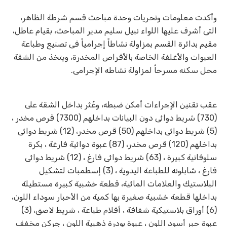
وأكدت معلومات وتحريات وحدة مباحث قسم شرطة الظاهر،
التى أشرف عليها اللواء نبيل سليم مدير المباحث، بقيام عاطل،
مقيم بدائرة القسم بمزاولة نشاطاً إجرامياً فى تصنيع وطباعة
العبوات والأغلفة الخاصة بالأقراص المخدرة، ويتخذ من الشقة
محل سكنه مسرحاً لمزاولة نشاطه الإجرامى.
عقب تقنين الإجراءات أمكن ضبطه، وعُثر بداخل الشقة على
(730) شريط دوائى دون البيانات بداخلهم (7300) قرص مخدر ،
(5) شريط دوائى بداخلهم (50) قرص مخدر، (12) شريط دوائى
بداخلهم (120) قرص مخدر، (87) عبوة دوائية فارغة ، بكرة
سلوفانية كبيرة ، (63) شريط دوائى فارغ ، (12) شريط دوائى
فارغ ، شابلونه للطباعة اليدوية ، (3) إسطمبات لتشكيل
البلاستيك والعلامات المائية، قطعة خشبية كبيرة مستطيلة
بداخلها قطعة خشبية صغيرة بها كمية من الأحبار سوداء اللون،
(6) أوراق بلاستيكية شفافة ، أفلام طباعة ، شريط لاصق، (3)
عبوة حبر أسود اللون ، عبوة بودرة ذهبية اللون ، جركن مخفف