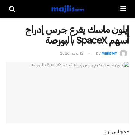
إيلون ماسك يقرع جرس إدراج
أسهم SpaceX بالبورصة
MajlisNY
by
12 يونيو، 2026
▪︎ مجلس نيوز